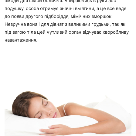
шкоди для шкіри обличчя. Впираючись в руки або
подушку, особа отримує значні вм’ятини, а це все веде
до появи другого підборіддя, мімічних зморшок.
Незручна вона і для дівчат з великими грудьми, так як
під вагою тіла цей чутливий орган відчуває хворобливу
навантаження.