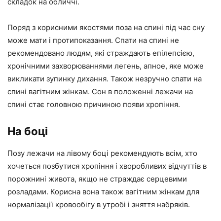
складок на обличчі.
Поряд з корисними якостями поза на спині під час сну
може мати і протипоказання. Спати на спині не
рекомендовано людям, які страждають епілепсією,
хронічними захворюваннями легень, апное, яке може
викликати зупинку дихання. Також незручно спати на
спині вагітним жінкам. Сон в положенні лежачи на
спині стає головною причиною появи хропіння.
На боці
Позу лежачи на лівому боці рекомендують всім, хто
хочеться позбутися хропіння і хворобливих відчуттів в
порожнині живота, якщо не страждає серцевими
розладами. Корисна вона також вагітним жінкам для
нормалізації кровообігу в утробі і зняття набряків.