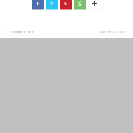
попередня стаття
наступна стаття
Як відкрити ІП самостійно
Як заробити на навчанні
— покрокова інструкція до
інформаційної і фінансової
2017-2018 року. Реєстрація
грамотності
ІП + список необхідних
документів і Екшн
СТАТТІ ПО ТЕМІ
Як привернути успіх і гроші в
своє життя і в свій...
maxwelhelp
-
01.12.2020
Що таке самовдосконалення і з