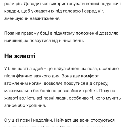
розмірів. Доводиться використовувати великі подушки і
ковдри, щоб укладати їх під головою і серед ніг,
зменшуючи навантаження.
Поза на правому боці в піднятому положенні дозволяє
найшвидше позбутися від нічної печії.
На животі
У більшості людей – це найулюбленіша поза, особливо
після фізично важкого дня. Вона дає комфорт
втомленим ногам, дозволяє позбутися від стресу,
максимально безболісно розслабити хребет. Позу на
животі воліють всі повні люди, особливо ті, кого мучить
апное або хропіння.
Є у цієї пози і недоліки. Найчастіше вони стосуються