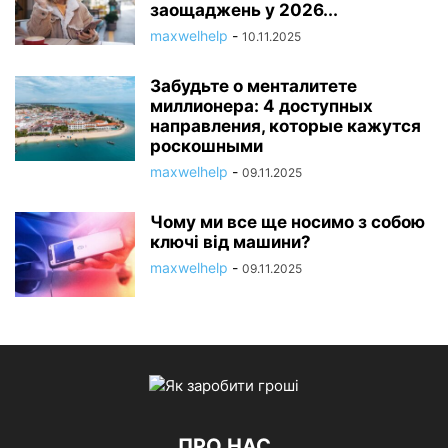
заощаджень у 2026...
maxwelhelp
-
10.11.2025
Забудьте о менталитете
миллионера: 4 доступных
направления, которые кажутся
роскошными
maxwelhelp
-
09.11.2025
Чому ми все ще носимо з собою
ключі від машини?
maxwelhelp
-
09.11.2025
ПРО НАС