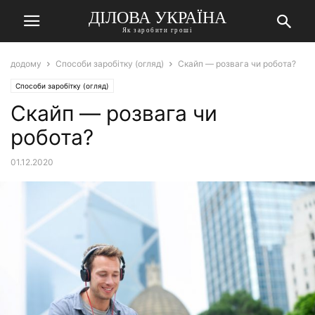
ДІЛОВА УКРАЇНА
Як заробити гроші
додому
Способи заробітку (огляд)
Скайп — розвага чи робота?
Способи заробітку (огляд)
Скайп — розвага чи
робота?
01.12.2020