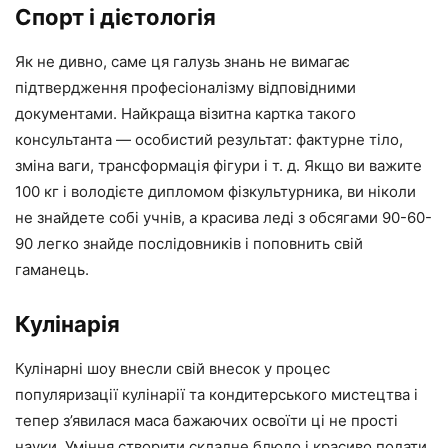
Спорт і дієтологія
Як не дивно, саме ця галузь знань не вимагає
підтвердження професіоналізму відповідними
документами. Найкраща візитна картка такого
консультанта — особистий результат: фактурне тіло,
зміна ваги, трансформація фігури і т. д. Якщо ви важите
100 кг і володієте дипломом фізкультурника, ви ніколи
не знайдете собі учнів, а красива леді з обсягами 90-60-
90 легко знайде послідовників і поповнить свій
гаманець.
Кулінарія
Кулінарні шоу внесли свій внесок у процес
популяризації кулінарії та кондитерського мистецтва і
тепер з’явилася маса бажаючих освоїти ці не прості
науки. Уміння створити складне блюдо і красиво подати