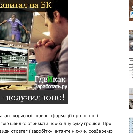
гато корисної і нової інформації про понятті
омогою швидко отримати необхідну суму грошей. Про
 види стратегії заробітку читайте нижче, розберемо