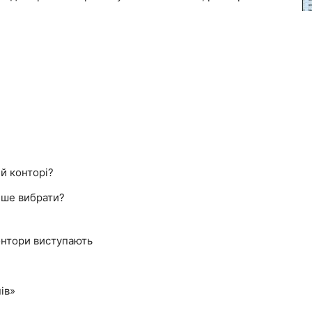
й конторі?
іше вибрати?
контори виступають
ів»