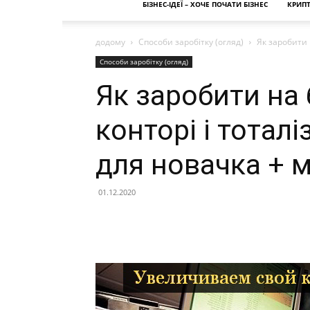
БІЗНЕС-ІДЕЇ – ХОЧЕ ПОЧАТИ БІЗНЕС
КРИП
додому
Способи заробітку (огляд)
Як заробити 
Способи заробітку (огляд)
Як заробити на
конторі і тотал
для новачка + 
01.12.2020