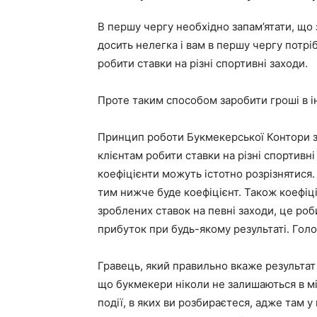
В першу чергу необхідно запам’ятати, що
досить нелегка і вам в першу чергу потрі
робити ставки на різні спортивні заходи.
Проте таким способом заробити гроші в і
Принцип роботи Букмекерської Контори з
клієнтам робити ставки на різні спортивні
коефіцієнти можуть істотно розрізнятися.
тим нижче буде коефіцієнт. Також коефіці
зроблених ставок на певні заходи, це роб
прибуток при будь-якому результаті. Гол
Гравець, який правильно вкаже результат ц
що букмекери ніколи не залишаються в мін
події, в яких ви розбираєтеся, адже там 