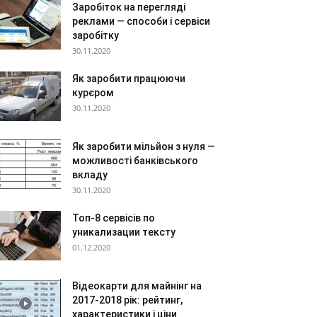
Заробіток на перегляді
реклами — способи і сервіси
заробітку
30.11.2020
Як заробити працюючи
курєром
30.11.2020
Як заробити мільйон з нуля —
можливості банківського
вкладу
30.11.2020
Топ-8 сервісів по
уникализации тексту
01.12.2020
Відеокарти для майнінг на
2017-2018 рік: рейтинг,
характеристики і ціни