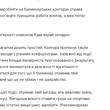
 заробляти на букмекерських конторах справа
бно знати принципи роботи контор, а вже потім
нтернеті новачкові буде вкрай складно.
агалом досить простий. Контора пропонує своїм
 заходи з різними коефіцієнтами. Залежно від події
 Чим більше ймовірність прогнозованого результату,
єнти змінюються в залежності від кількості
иться для того що б букмекер отримав свій
овне що це не обман і не шахрайство.
ієї події, отримає свій виграш, але важливо знати,
усі. Вигідніше всього ставити гроші на спортивні
у вас істотно вище шанс заробити. (Рекомендуємо