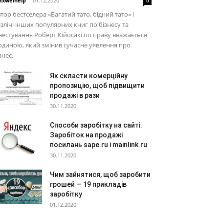
xwelhelp
-
01.12.2020
0
тор бестселера «Багатий тато, бідний тато» і
злічі інших популярних книг по бізнесу та
вестування Роберт Кійосакі по праву вважається
диною, який змінив сучасне уявлення про
знес.
Як скласти комерційну
пропозицію, щоб підвищити
продажі в рази
30.11.2020
Способи заробітку на сайті.
Заробіток на продажі
посилань sape.ru і mainlink.ru
30.11.2020
Чим зайнятися, щоб заробити
грошей — 19 прикладів
заробітку
01.12.2020