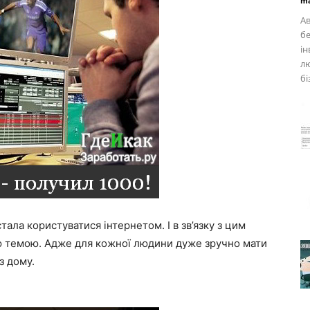
ma
Ав
бе
ін
лю
бі
ала користуватися інтернетом. І в зв’язку з цим
ою темою. Адже для кожної людини дуже зручно мати
з дому.