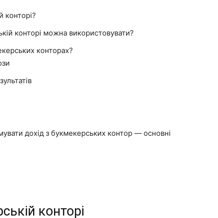
й конторі?
рській конторі можна використовувати?
мекерських конторах?
ози
зультатів
римувати дохід з букмекерських контор — основні
рській конторі