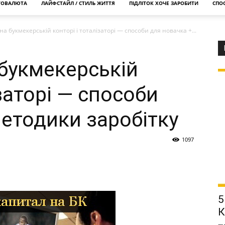
ТОВАЛЮТА
ЛАЙФСТАЙЛ / СТИЛЬ ЖИТТЯ
ПІДЛІТОК ХОЧЕ ЗАРОБИТИ
СПОС
на букмекерській конторі і тоталізаторі — способи для новачка +...
 букмекерській
ізаторі — способи
методики заробітку
1097
5
К