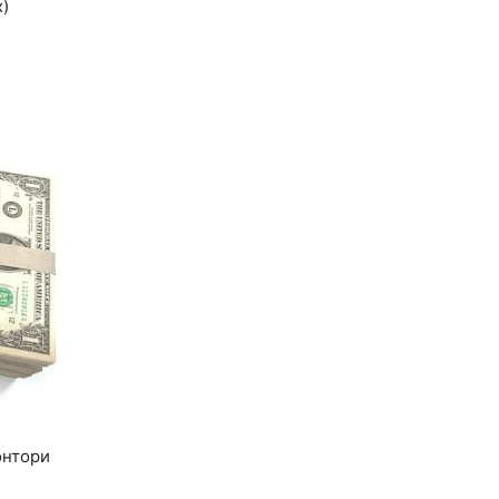
х)
онтори