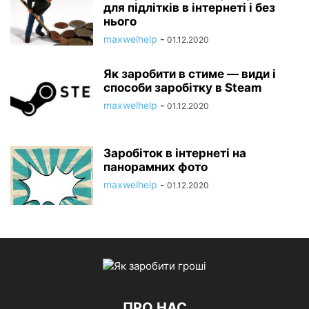
для підлітків в інтернеті і без
нього
maxwelhelp
-
01.12.2020
Як заробити в стиме — види і
способи заробітку в Steam
maxwelhelp
-
01.12.2020
Заробіток в інтернеті на
панорамних фото
maxwelhelp
-
01.12.2020
ПРО НАС