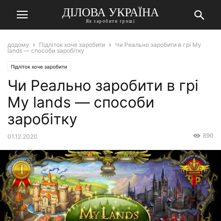
ДІЛОВА УКРАЇНА
Як заробити гроші
додому
Підліток хоче заробити
Чи Реально заробити в грі My
lands — способи заробітку
Підліток хоче заробити
Чи Реально заробити в грі
My lands — способи
заробітку
890
01.12.2020