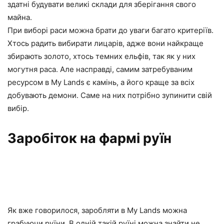
здатні будувати великі склади для зберігання свого
майна.
При виборі раси можна брати до уваги багато критеріїв.
Хтось радить вибирати лицарів, адже вони найкраще
збирають золото, хтось темних ельфів, так як у них
могутня раса. Але насправді, самим затребуваним
ресурсом в My Lands є камінь, а його краще за всіх
добувають демони. Саме на них потрібно зупинити свій
вибір.
Заробіток на фармі руїн
Як вже говорилося, заробляти в My Lands можна
грабуючи руїни. В одній такій руїні можна знайти не