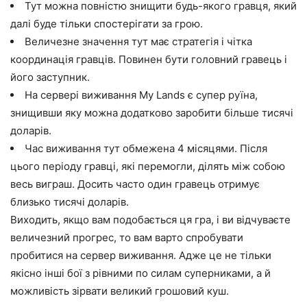
Тут можна повністю знищити будь-якого гравця, який
далі буде тільки спостерігати за грою.
Величезне значення тут має стратегія і чітка
координація гравців. Повинен бути головний гравець і
його заступник.
На сервері виживання My Lands є супер руїна,
знищивши яку можна додатково заробити більше тисячі
доларів.
Час виживання тут обмежена 4 місяцями. Після
цього періоду гравці, які перемогли, ділять між собою
весь виграш. Досить часто один гравець отримує
близько тисячі доларів.
Виходить, якщо вам подобається ця гра, і ви відчуваєте
величезний прогрес, то вам варто спробувати
пробитися на сервер виживання. Адже це не тільки
якісно інші бої з рівними по силам суперниками, а й
можливість зірвати великий грошовий куш.