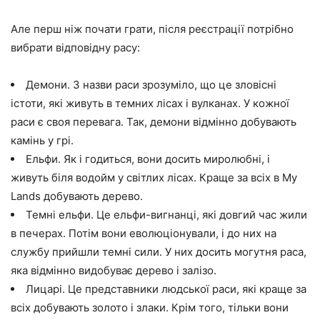
Але перш ніж почати грати, після реєстрації потрібно
вибрати відповідну расу:
Демони. З назви раси зрозуміло, що це зловісні
істоти, які живуть в темних лісах і вулканах. У кожної
раси є своя перевага. Так, демони відмінно добувають
камінь у грі.
Ельфи. Як і годиться, вони досить миролюбні, і
живуть біля водойм у світлих лісах. Краще за всіх в My
Lands добувають дерево.
Темні ельфи. Це ельфи-вигнанці, які довгий час жили
в печерах. Потім вони еволюціонували, і до них на
службу прийшли темні сили. У них досить могутня раса,
яка відмінно видобуває дерево і залізо.
Лицарі. Це представники людської раси, які краще за
всіх добувають золото і злаки. Крім того, тільки вони