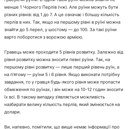
менше 1 Чорного Перлів (чж). Але руїни можуть бути
різних рівнів: від 1 до 7. А це означає і більшу кількість
перлів в них. Так, якщо на першому рівні в руїні можна
знайти до 5 перел, у шостому — до 100. За такі руїни
варто поборотися з ворожою армією.
Гравець може проходити 5 рівнів розвитку. Залежно від
рівня розвитку можна зносити певні руїни. Так, на
першому рівні розвитку — лише перший рівень руїн, а
на п’ятому — руїни 5 і 6 рівня. Якщо виконати потрібну
завдання, то у гравця будь-якого рівня може пропасти
обмеження по руїнах, і він може на 10-12 годин зносити
їх всі. В такому випадку з’являється можливість
назбирати велику кількість перлів, який змінюється на
долари.
Ви, напевно, помітили, що вище немає інформації про