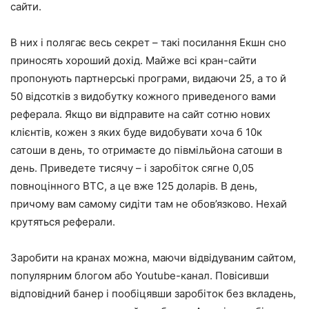
сайти.
В них і полягає весь секрет – такі посилання Екшн сно
приносять хороший дохід. Майже всі кран-сайти
пропонують партнерські програми, видаючи 25, а то й
50 відсотків з видобутку кожного приведеного вами
реферала. Якщо ви відправите на сайт сотню нових
клієнтів, кожен з яких буде видобувати хоча б 10к
сатоши в день, то отримаєте до півмільйона сатоши в
день. Приведете тисячу – і заробіток сягне 0,05
повноцінного BTC, а це вже 125 доларів. В день,
причому вам самому сидіти там не обов’язково. Нехай
крутяться реферали.
Заробити на кранах можна, маючи відвідуваним сайтом,
популярним блогом або Youtube-канал. Повісивши
відповідний банер і пообіцявши заробіток без вкладень,