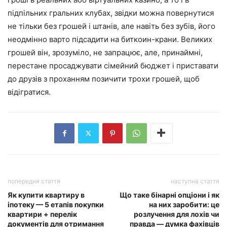
підпільних гральних клубах, звідки можна повернутися
не тільки без грошей і штанів, але навіть без зубів, його
неодмінно варто підсадити на биткоин-крани. Великих
грошей він, зрозуміло, не запрацює, але, принаймні,
перестане просаджувати сімейний бюджет і приставати
до друзів з проханням позичити трохи грошей, щоб
відігратися.
попередня стаття
наступна стаття
Як купити квартиру в
Що таке бінарні опціони і як
іпотеку — 5 етапів покупки
на них заробити: це
квартири + перелік
розлучення для лохів чи
документів для отримання
правда — думка фахівців