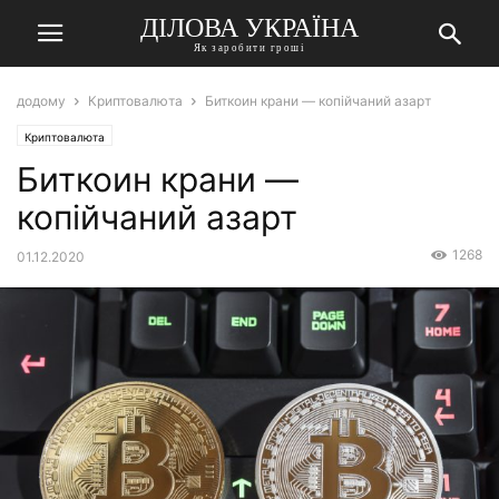
ДІЛОВА УКРАЇНА
Як заробити гроші
додому
Криптовалюта
Биткоин крани — копійчаний азарт
Криптовалюта
Биткоин крани —
копійчаний азарт
1268
01.12.2020