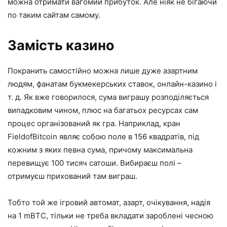
можна отримати вагомий прибуток. Але ніяк не бігаючи
по таким сайтам самому.
Замість казино
Покранить самостійно можна лише дуже азартним
людям, фанатам букмекерських ставок, онлайн-казино і
т. д. Як вже говорилося, сума виграшу розподіляється
випадковим чином, плюс на багатьох ресурсах сам
процес організований як гра. Наприклад, кран
FieldofBitcoin являє собою поле в 156 квадратів, під
кожним з яких певна сума, причому максимальна
перевищує 100 тисяч сатоши. Вибираєш полі –
отримуєш прихований там виграш.
Тобто той же ігровий автомат, азарт, очікування, надія
на 1 mBTC, тільки не треба вкладати зароблені чесною