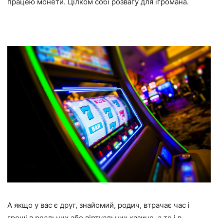
працею монети. Цілком собі розвагу для ігромана.
А якщо у вас є друг, знайомий, родич, втрачає час і
гроші в реальних або віртуальних казино, а то і в