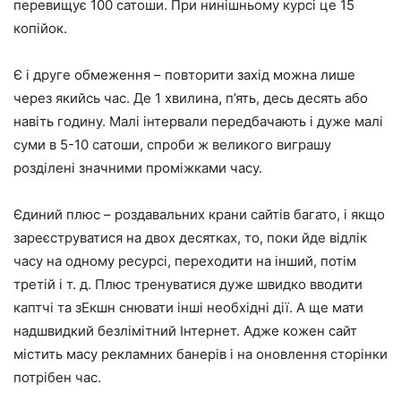
перевищує 100 сатоши. При нинішньому курсі це 15
копійок.
Є і друге обмеження – повторити захід можна лише
через якийсь час. Де 1 хвилина, п’ять, десь десять або
навіть годину. Малі інтервали передбачають і дуже малі
суми в 5-10 сатоши, спроби ж великого виграшу
розділені значними проміжками часу.
Єдиний плюс – роздавальних крани сайтів багато, і якщо
зареєструватися на двох десятках, то, поки йде відлік
часу на одному ресурсі, переходити на інший, потім
третій і т. д. Плюс тренуватися дуже швидко вводити
каптчі та зЕкшн снювати інші необхідні дії. А ще мати
надшвидкий безлімітний Інтернет. Адже кожен сайт
містить масу рекламних банерів і на оновлення сторінки
потрібен час.