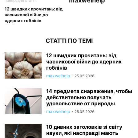
maxwelhelp
попередня стаття
12 швидких прочитань: від
часникової війни до
ядерних гоблінів
СТАТТІ ПО ТЕМІ
12 швидких прочитань: від
часникової війни до ядерних
гоблінів
maxwelhelp
-
25.05.2026
14 предмета снаряжения, чтобы
действительно получать
удовольствие от природы
maxwelhelp
-
25.05.2026
10 дивних заголовків зі світу
науки, які насправді мають