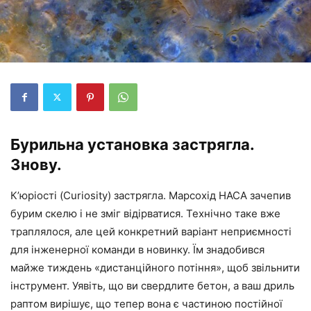
Бурильна установка застрягла.
Знову.
К’юріості (Curiosity) застрягла. Марсохід НАСА зачепив
бурим скелю і не зміг відірватися. Технічно таке вже
траплялося, але цей конкретний варіант неприємності
для інженерної команди в новинку. Їм знадобився
майже тиждень «дистанційного потіння», щоб звільнити
інструмент. Уявіть, що ви свердлите бетон, а ваш дриль
раптом вирішує, що тепер вона є частиною постійної