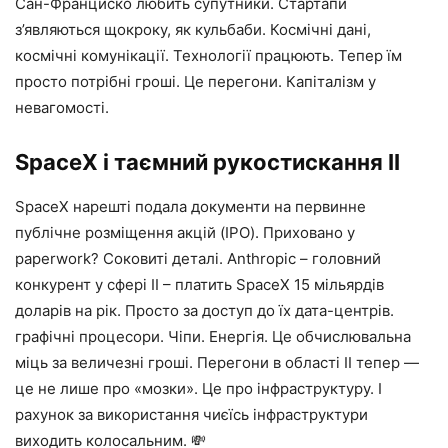
Сан-Франциско любить супутники. Стартапи
з’являються щокроку, як кульбаби. Космічні дані,
космічні комунікації. Технології працюють. Тепер їм
просто потрібні гроші. Це перегони. Капіталізм у
невагомості.
SpaceX і таємний рукостискання ІІ
SpaceX нарешті подала документи на первинне
публічне розміщення акцій (IPO). Приховано у
paperwork? Соковиті деталі. Anthropic – головний
конкурент у сфері ІІ – платить SpaceX 15 мільярдів
доларів на рік. Просто за доступ до їх дата-центрів.
графічні процесори. Чіпи. Енергія. Це обчислювальна
міць за величезні гроші. Перегони в області ІІ тепер —
це не лише про «мозки». Це про інфраструктуру. І
рахунок за використання чиєїсь інфраструктури
виходить колосальним. 💸