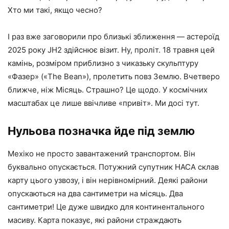
Хто ми такі, якщо чесно?
І раз вже заговорили про близькі зближення — астероїд
2025 року JH2 здійснює візит. Ну, проліт. 18 травня цей
камінь, розміром приблизно з чиказьку скульптуру
«Фазер» («The Bean»), пролетить повз Землю. Вчетверо
ближче, ніж Місяць. Страшно? Це щодо. У космічних
масштабах це лише ввічливе «привіт». Ми досі тут.
Нульова позначка йде під землю
Мехіко не просто завантажений транспортом. Він
буквально опускається. Потужний супутник НАСА склав
карту цього узвозу, і він нерівномірний. Деякі райони
опускаються на два сантиметри на місяць. Два
сантиметри! Це дуже швидко для континентального
масиву. Карта показує, які райони страждають