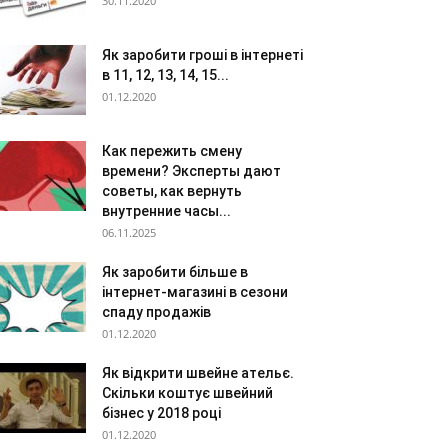
30.11.2020
Як заробити гроші в інтернеті
в 11, 12, 13, 14, 15...
01.12.2020
Как пережить смену
времени? Эксперты дают
советы, как вернуть
внутренние часы...
06.11.2025
Як заробити більше в
інтернет-магазині в сезони
спаду продажів
01.12.2020
Як відкрити швейне ательє.
Скільки коштує швейний
бізнес у 2018 році
01.12.2020