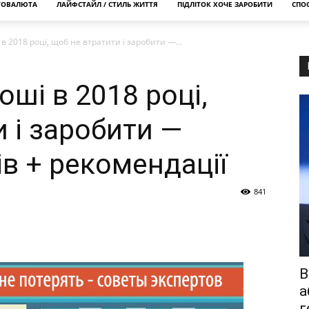
ТОВАЛЮТА
ЛАЙФСТАЙЛ / СТИЛЬ ЖИТТЯ
ПІДЛІТОК ХОЧЕ ЗАРОБИТИ
СПОС
в 2018 році, щоб не втратити і заробити —...
оші в 2018 році,
 і заробити —
в + рекомендації
841
В
а
г