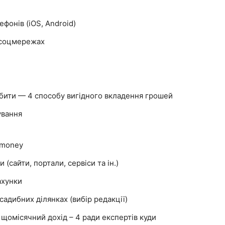
ефонів (iOS, Android)
в соцмережах
обити — 4 способу вигідного вкладення грошей
ування
bmoney
(сайти, портали, сервіси та ін.)
ахунки
садибних ділянках (вибір редакції)
 щомісячний дохід – 4 ради експертів куди