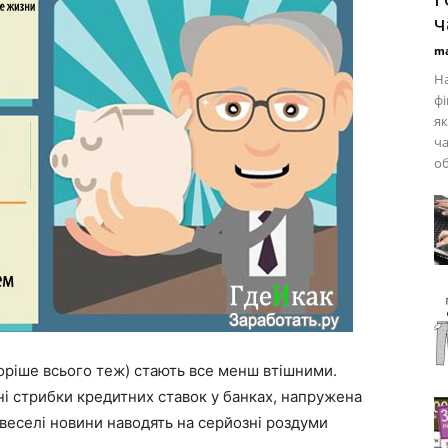
ч
ma
На
фі
як
ча
об
коріше всього теж) стають все менш втішними.
ні стрибки кредитних ставок у банках, напружена
евеселі новини наводять на серйозні роздуми