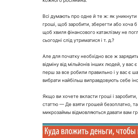
кожного росіянина.
Всі думають про одне й те ж: як уникнути 
гроші, щоб заробити, зберегти або хоча б
щоб хвиля фінансового катаклізму не погл
сьогодні слід утриматися і т. д.?
Але для початку необхідно все ж зарядит
відміну від мільйонів інших людей, у вас є
перш за все робили правильно і у вас є ша
вибрати найбільш виправдовують себе ін
Якщо ви хочете вкласти гроші і заробити,
статтю — Де взяти грошей безоплатно, т
микрозаймы відмовляються давати вам гр