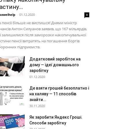
астину...
xwelhelp
-
01.12.2020
0
 пенсії більше не виспишся! Днями міністр
нансів Антон Силуанов заявив, що 167 мільярдів,
і залишилися після заморозки накопичувальної
стини пенсії витратять на погашення боргів
оронних підприємств.
Додатковий заробіток на
дому — ідеї домашнього
заробітку
01.12.2020
Де взяти грошей безоплатно і
на халяву — 11 способів
знайти...
30.11.2020
Як заробити Яндекс Гроші.
Способи заробітку