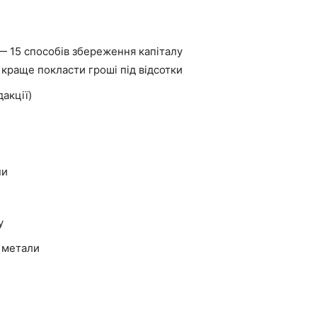
 — 15 способів збереження капіталу
к краще покласти гроші під відсотки
акції)
ни
у
і метали