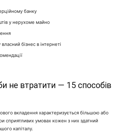
ерційному банку
штів у нерухоме майно
дення
 власний бізнес в інтернеті
комендації
аби не втратити — 15 способів
ового вкладення характеризується більшою або
при сприятливих умовах кожен з них здатний
ашого капіталу.