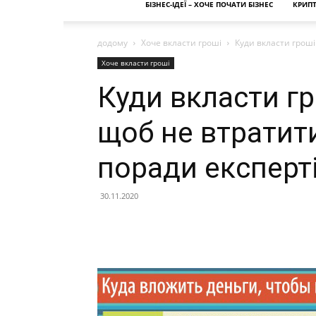
БІЗНЕС-ІДЕЇ – ХОЧЕ ПОЧАТИ БІЗНЕС
КРИП
додому
Хоче вкласти гроші
Куди вкласти гроші 
Хоче вкласти гроші
Куди вкласти гр
щоб не втратити
поради експерті
30.11.2020