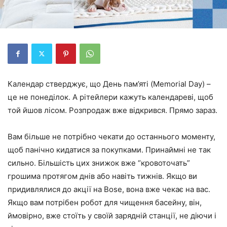
Календар стверджує, що День пам’яті (Memorial Day) –
це не понеділок. А рітейлери кажуть календареві, щоб
той йшов лісом. Розпродаж вже відкрився. Прямо зараз.
Вам більше не потрібно чекати до останнього моменту,
щоб панічно кидатися за покупками. Принаймні не так
сильно. Більшість цих знижок вже “кровоточать”
грошима протягом днів або навіть тижнів. Якщо ви
придивлялися до акції на Bose, вона вже чекає на вас.
Якщо вам потрібен робот для чищення басейну, він,
ймовірно, вже стоїть у своїй зарядній станції, не діючи і