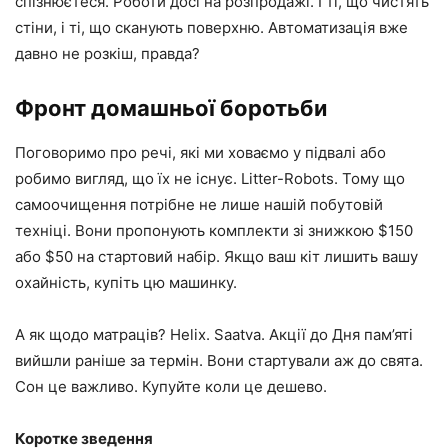
спізнюєтеся. Роботи досі на розпродажі. І ті, що чистять
стіни, і ті, що сканують поверхню. Автоматизація вже
давно не розкіш, правда?
Фронт домашньої боротьби
Поговоримо про речі, які ми ховаємо у підвалі або
робимо вигляд, що їх не існує. Litter-Robots. Тому що
самоочищення потрібне не лише нашій побутовій
техніці. Вони пропонують комплекти зі знижкою $150
або $50 на стартовий набір. Якщо ваш кіт лишить вашу
охайність, купіть цю машинку.
А як щодо матраців? Helix. Saatva. Акції до Дня пам’яті
вийшли раніше за термін. Вони стартували аж до свята.
Сон це важливо. Купуйте коли це дешево.
Коротке зведення