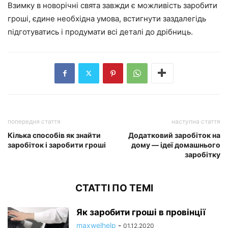
Взимку в новорічні свята завжди є можливість заробити
гроші, єдине необхідна умова, встигнути заздалегідь
підготуватись і продумати всі деталі до дрібниць.
попередня стаття
наступна стаття
Кілька способів як знайти
Додатковий заробіток на
заробіток і заробити гроші
дому — ідеї домашнього
заробітку
СТАТТІ ПО ТЕМІ
Як заробити гроші в провінції
maxwelhelp
-
01.12.2020