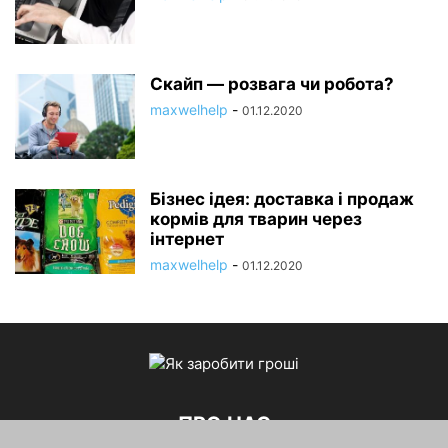
Скайп — розвага чи робота?
maxwelhelp
-
01.12.2020
Бізнес ідея: доставка і продаж
кормів для тварин через
інтернет
maxwelhelp
-
01.12.2020
ПРО НАС