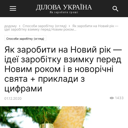
ДІЛОВА УКРАЇНА
Як заробити гроші
додому
Способи заробітку (огляд)
Як заробити на Новий рік —
ідеї заробітку взимку перед Новим роком...
Способи заробітку (огляд)
Як заробити на Новий рік —
ідеї заробітку взимку перед
Новим роком і в новорічні
свята + приклади з
цифрами
1433
01.12.2020