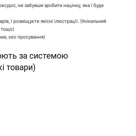
сурсі, не забувши зробити націнку, яка і буде
рів, і розміщуєте якісні ілюстрації. (Унікальний
у тощо)
ама, seo просування)
цюють за системою
і товари)