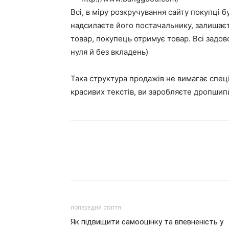
Всі, в міру розкручування сайту покупці 
надсилаєте його постачальнику, залишаєт
товар, покупець отримує товар. Всі задовол
нуля й без вкладень)
Така структура продажів не вимагає спец
красивих текстів, ви заробляєте дропшип
попередня стаття
Як підвищити самооцінку та впевненість у