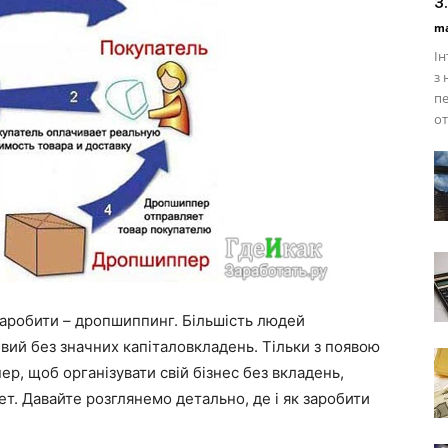
з.
ma
Ін
з 
пе
о
заробити – дропшиппинг. Більшість людей
вий без значних капіталовкладень. Тільки з появою
р, щоб організувати свій бізнес без вкладень,
ет. Давайте розглянемо детально, де і як заробити