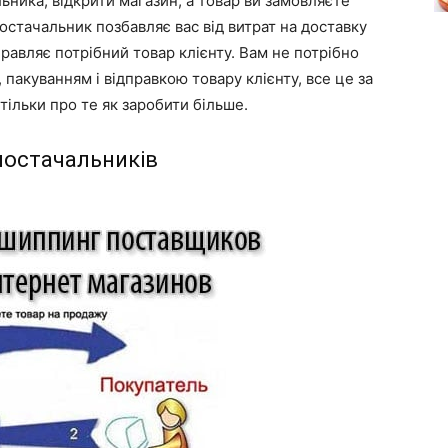
ьника, відкрити магазин, а товар ви замовляєте
постачальник позбавляє вас від витрат на доставку
правляє потрібний товар клієнту. Вам не потрібно
пакуванням і відправкою товару клієнту, все це за
тільки про те як заробити більше.
постачальників