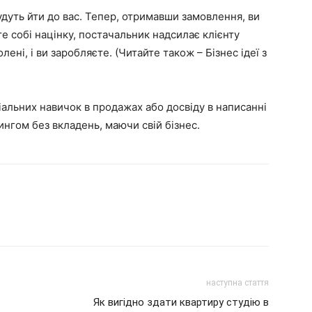
будуть йти до вас. Тепер, отримавши замовлення, ви
е собі націнку, постачальник надсилає клієнту
ені, і ви заробляєте. (Читайте також – Бізнес ідеї з
іальних навичок в продажах або досвіду в написанні
ингом без вкладень, маючи свій бізнес.
наступна стаття
Як вигідно здати квартиру студію в