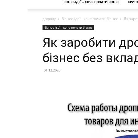
БІЗНЕС-ІДЕЇ – ХОЧЕ ПОЧАТИ БІЗНЕС
КРИП
додому
Бізнес-ідеї - хоче почати бізнес
Як заро
Бізнес-ідеї - хоче почати бізнес
Як заробити д
бізнес без вкла
01.12.2020