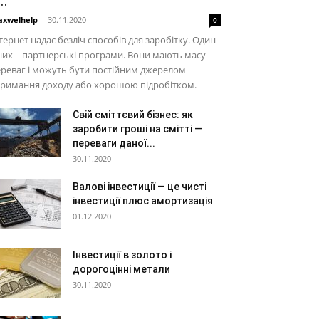
..
xwelhelp
-
30.11.2020
0
тернет надає безліч способів для заробітку. Один
них – партнерські програми. Вони мають масу
реваг і можуть бути постійним джерелом
тримання доходу або хорошою підробітком.
Свій сміттєвий бізнес: як
заробити гроші на смітті —
переваги даної...
30.11.2020
Валові інвестиції — це чисті
інвестиції плюс амортизація
01.12.2020
Інвестиції в золото і
дорогоцінні метали
30.11.2020