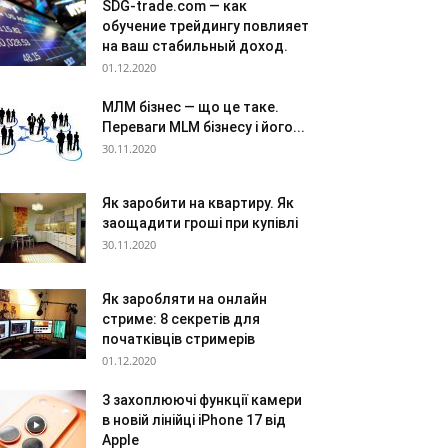
SDG-trade.com — как
обучение трейдингу повлияет
на ваш стабильный доход.
01.12.2020
МЛМ бізнес — що це таке.
Переваги MLM бізнесу і його...
30.11.2020
Як заробити на квартиру. Як
заощадити гроші при купівлі
30.11.2020
Як заробляти на онлайн
стриме: 8 секретів для
початківців стримерів
01.12.2020
3 захоплюючі функції камери
в новій лінійці iPhone 17 від
Apple