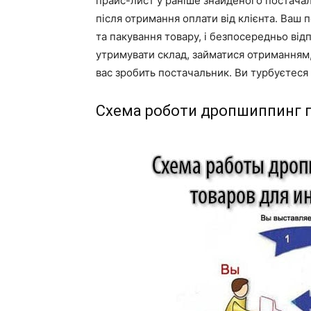
прайс-лист у раніше знайденого постачал
після отримання оплати від клієнта. Ваш 
та пакування товару, і безпосередньо від
утримувати склад, займатися отриманням, 
вас зробить постачальник. Ви турбуєтеся 
Схема роботи дропшиппинг 