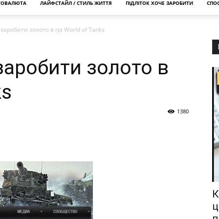
ТОВАЛЮТА
ЛАЙФСТАЙЛ / СТИЛЬ ЖИТТЯ
ПІДЛІТОК ХОЧЕ ЗАРОБИТИ
СПОС
аробити золото в грі World of Tanks
заробити золото в
ks
1380
К
ц
п