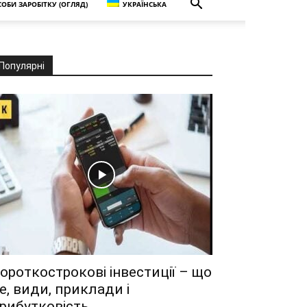
ОБИ ЗАРОБІТКУ (ОГЛЯД)
УКРАЇНСЬКА
Популярні
ороткострокові інвестиції – що
е, види, приклади і
рибутковість