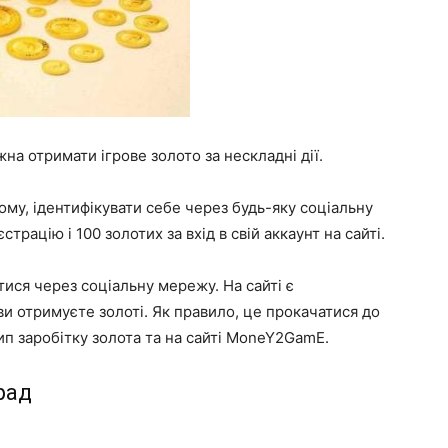
на отримати ігрове золото за нескладні дії.
ому, ідентифікувати себе через будь-яку соціальну
трацію і 100 золотих за вхід в свій аккаунт на сайті.
ися через соціальну мережу. На сайті є
 ви отримуєте золоті. Як правило, це прокачатися до
цип заробітку золота та на сайті MoneY2GamE.
рад