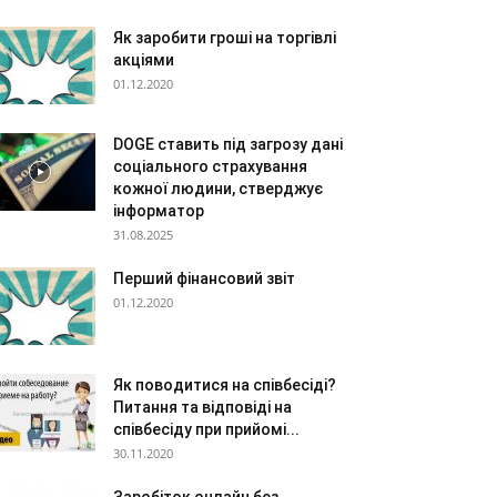
Як заробити гроші на торгівлі
акціями
01.12.2020
DOGE ставить під загрозу дані
соціального страхування
кожної людини, стверджує
інформатор
31.08.2025
Перший фінансовий звіт
01.12.2020
Як поводитися на співбесіді?
Питання та відповіді на
співбесіду при прийомі...
30.11.2020