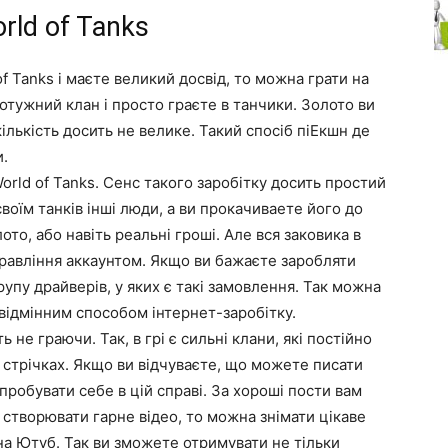
rld of Tanks
f Tanks і маєте великий досвід, то можна грати на
потужний клан і просто граєте в танчики. Золото ви
ількість досить не велике. Такий спосіб піЕкшн де
и.
rld of Tanks. Сенс такого заробітку досить простий
воїм танків інші люди, а ви прокачиваете його до
ото, або навіть реальні гроші. Але вся заковика в
правління аккаунтом. Якщо ви бажаєте заробляти
упу драйверів, у яких є такі замовлення. Так можна
 відмінним способом інтернет-заробітку.
 не граючи. Так, в грі є сильні клани, які постійно
стрічках. Якщо ви відчуваєте, що можете писати
пробувати себе в цій справі. За хороші пости вам
 створювати гарне відео, то можна знімати цікаве
 на Ютуб. Так ви зможете отримувати не тільки