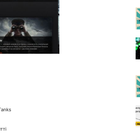
Tanks
тті