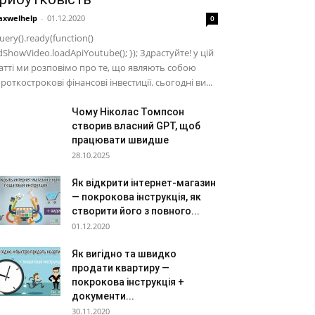
xwelhelp
-
01.12.2020
0
uery().ready(function()
dShowVideo.loadApiYoutube(); }); Здрастуйте! у цій
атті ми розповімо про те, що являють собою
роткострокові фінансові інвестиції. сьогодні ви...
Чому Ніколас Томпсон
створив власний GPT, щоб
працювати швидше
28.10.2025
Як відкрити інтернет-магазин
— покрокова інструкція, як
створити його з повного...
01.12.2020
Як вигідно та швидко
продати квартиру —
покрокова інструкція +
документи...
30.11.2020