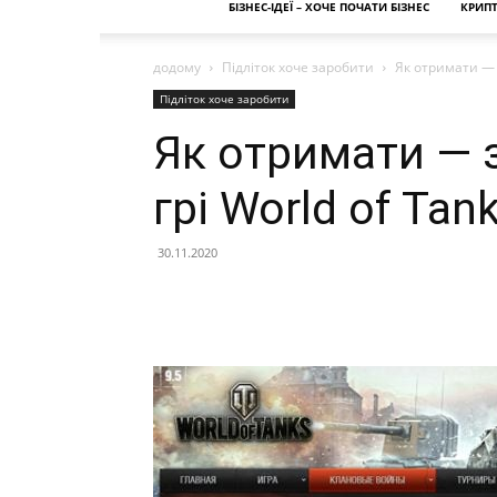
БІЗНЕС-ІДЕЇ – ХОЧЕ ПОЧАТИ БІЗНЕС
КРИП
додому
Підліток хоче заробити
Як отримати — з
Підліток хоче заробити
Як отримати — 
грі World of Tan
30.11.2020