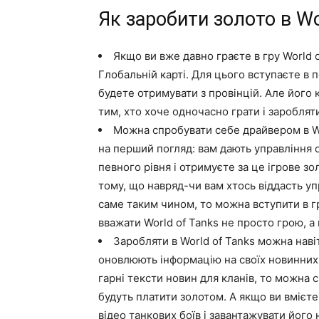
Як заробити золото в Wo
Якщо ви вже давно граєте в гру World o
Глобальній карті. Для цього вступаєте в 
будете отримувати з провінцій. Але його к
тим, хто хоче одночасно грати і зароблят
Можна спробувати себе драйвером в Wo
на перший погляд: вам дають управління с
певного рівня і отримуєте за це ігрове зол
тому, що навряд-чи вам хтось віддасть у
саме таким чином, то можна вступити в гр
вважати World of Tanks не просто грою, а
Заробляти в World of Tanks можна навіть
оновлюють інформацію на своїх новинних 
гарні тексти новин для кланів, то можна с
будуть платити золотом. А якщо ви вмієте
відео танкових боїв і завантажувати його