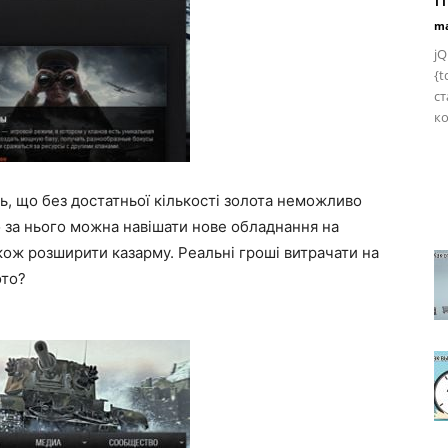
ma
jQ
{t
ст
ко
ть, що без достатньої кількості золота неможливо
о за нього можна навішати нове обладнання на
акож розширити казарму. Реальні гроші витрачати на
ото?