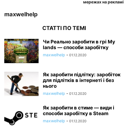
мережах на рекламі
maxwelhelp
СТАТТІ ПО ТЕМІ
Чи Реально заробити в грі My
lands — способи заробітку
maxwelhelp
-
01.12.2020
Як заробити підлітку: заробіток
для підлітків в інтернеті і без
нього
maxwelhelp
-
01.12.2020
Як заробити в стиме — види і
способи заробітку в Steam
maxwelhelp
-
01.12.2020