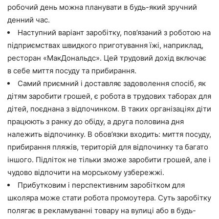
робочий день можна планувати в будь-який зручний
денний час.
Наступний варіант заробітку, пов’язаний з роботою на
підприємствах швидкого приготування їжі, наприклад,
ресторан «МакДональдс». Цей трудовий дохід включає
в себе миття посуду та прибирання.
Самий приємний і доставляє задоволення спосіб, як
дітям заробити грошей, є робота в трудових таборах для
дітей, поєднана з відпочинком. В таких організаціях діти
працюють з ранку до обіду, а друга половина дня
належить відпочинку. В обов’язки входить: миття посуду,
прибирання пляжів, територій для відпочинку та багато
іншого. Підліток не тільки зможе заробити грошей, але і
чудово відпочити на морському узбережжі.
Прибутковим і перспективним заробітком для
школяра може стати робота промоутера. Суть заробітку
полягає в рекламуванні товару на вулиці або в будь-