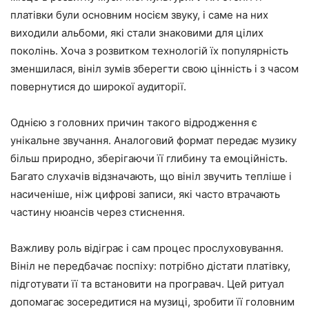
платівки були основним носієм звуку, і саме на них
виходили альбоми, які стали знаковими для цілих
поколінь. Хоча з розвитком технологій їх популярність
зменшилася, вініл зумів зберегти свою цінність і з часом
повернутися до широкої аудиторії.
Однією з головних причин такого відродження є
унікальне звучання. Аналоговий формат передає музику
більш природно, зберігаючи її глибину та емоційність.
Багато слухачів відзначають, що вініл звучить тепліше і
насиченіше, ніж цифрові записи, які часто втрачають
частину нюансів через стиснення.
Важливу роль відіграє і сам процес прослуховування.
Вініл не передбачає поспіху: потрібно дістати платівку,
підготувати її та встановити на програвач. Цей ритуал
допомагає зосередитися на музиці, зробити її головним