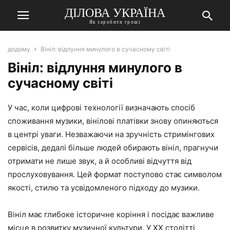
ДІЛОВА УКРАЇНА
Як заробити гроші
додому
Вініл: відлуння минулого в сучасному світі
Вініл: відлуння минулого в
сучасному світі
У час, коли цифрові технології визначають спосіб
споживання музики, вінілові платівки знову опиняються
в центрі уваги. Незважаючи на зручність стримінгових
сервісів, дедалі більше людей обирають вініл, прагнучи
отримати не лише звук, а й особливі відчуття від
прослуховування. Цей формат поступово стає символом
якості, стилю та усвідомленого підходу до музики.
Вініл має глибоке історичне коріння і посідає важливе
місце в розвитку музичної культури. У ХХ столітті