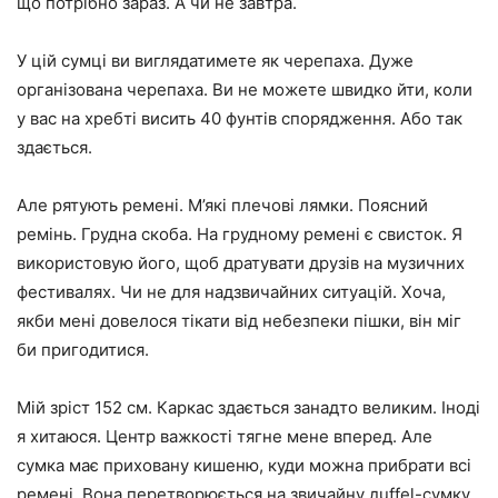
що потрібно зараз. А чи не завтра.
У цій сумці ви виглядатимете як черепаха. Дуже
організована черепаха. Ви не можете швидко йти, коли
у вас на хребті висить 40 фунтів спорядження. Або так
здається.
Але рятують ремені. М’які плечові лямки. Поясний
ремінь. Грудна скоба. На грудному ремені є свисток. Я
використовую його, щоб дратувати друзів на музичних
фестивалях. Чи не для надзвичайних ситуацій. Хоча,
якби мені довелося тікати від небезпеки пішки, він міг
би пригодитися.
Мій зріст 152 см. Каркас здається занадто великим. Іноді
я хитаюся. Центр важкості тягне мене вперед. Але
сумка має приховану кишеню, куди можна прибрати всі
ремені. Вона перетворюється на звичайну дuffel-сумку.