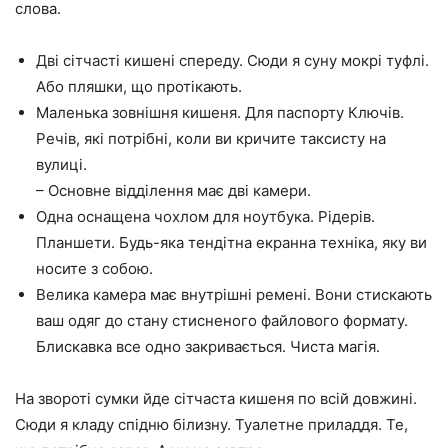
слова.
Дві сітчасті кишені спереду. Сюди я суну мокрі туфлі.
Або пляшки, що протікають.
Маленька зовнішня кишеня. Для паспорту Ключів.
Речів, які потрібні, коли ви кричите таксисту на
вулиці.
– Основне відділення має дві камери.
Одна оснащена чохлом для ноутбука. Рідерів.
Планшети. Будь-яка тендітна екранна техніка, яку ви
носите з собою.
Велика камера має внутрішні ремені. Вони стискають
ваш одяг до стану стисненого файлового формату.
Блискавка все одно закривається. Чиста магія.
На звороті сумки йде сітчаста кишеня по всій довжині.
Сюди я кладу спідню білизну. Туалетне приладдя. Те,