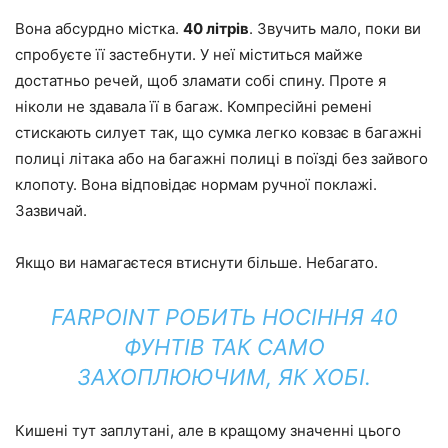
Вона абсурдно містка.
40 літрів
. Звучить мало, поки ви
спробуєте її застебнути. У неї міститься майже
достатньо речей, щоб зламати собі спину. Проте я
ніколи не здавала її в багаж. Компресійні ремені
стискають силует так, що сумка легко ковзає в багажні
полиці літака або на багажні полиці в поїзді без зайвого
клопоту. Вона відповідає нормам ручної поклажі.
Зазвичай.
Якщо ви намагаєтеся втиснути більше. Небагато.
FARPOINT РОБИТЬ НОСІННЯ 40
ФУНТІВ ТАК САМО
ЗАХОПЛЮЮЧИМ, ЯК ХОБІ.
Кишені тут заплутані, але в кращому значенні цього