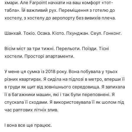
хмари. Але Farpoint начхати на ваш комфорт «тот-
табла». Їй важливий рух. Переміщення з готелю до
хостелу, з хостелу до аеропорту без вивихів плеча.
Шанхай. Токіо. Осака. Кіото. Пхунджан. Сеул. Гонконг.
Вісім міст за три тижні. Перельоти. Поїзди. Тісні
хостели. Просторі апартаменти.
У мене ця сумка із 2018 року. Вона побувала у трьох
різних квартирах. Я сиділа на підлозі в метро, ​​вперши її
в груди як щит від зовнішнього середовища. Я запихала
її в багажники машин, які і так були переповнені. Я
спускала її сходами. Я використовувала її як шолом під
час раптових літніх злив.
І вона все ще працює.