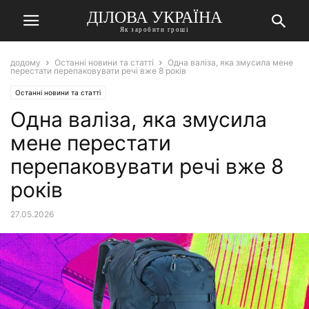
ДІЛОВА УКРАЇНА
Як заробити гроші
додому
Останні новини та статті
Одна валіза, яка змусила мене
перестати перепаковувати речі вже 8 років
Останні новини та статті
Одна валіза, яка змусила
мене перестати
перепаковувати речі вже 8
років
27.05.2026