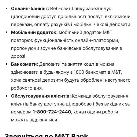
Онлайн-банкінг:
Веб-сайт банку забезпечує
цілодобовий доступ до більшості послуг, включаючи
перекази, оплату рахунків і мобільні чекові депозити.
Мобільний додаток:
мобільний додаток M&T
повторює функціональність онлайн-платформи,
пропонуючи зручне банківське обслуговування в
дорозі.
Банкомати:
Депозити та зняття коштів можна
здійснювати в будь-якому з 1800 банкоматів M&T,
хоча святкові депозити будуть оброблені наступного
робочого дня.
Обслуговування клієнтів:
Команда обслуговування
клієнтів банку доступна цілодобово і без вихідних за
номером
1-800-724-2440
, хоча години роботи
можуть відрізнятися.
Зверніться до M&T Bank