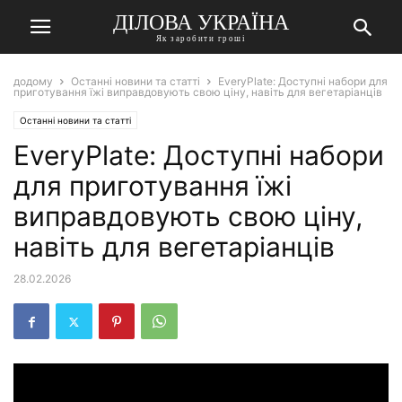
ДІЛОВА УКРАЇНА
Як заробити гроші
додому
Останні новини та статті
EveryPlate: Доступні набори для
приготування їжі виправдовують свою ціну, навіть для вегетаріанців
Останні новини та статті
EveryPlate: Доступні набори
для приготування їжі
виправдовують свою ціну,
навіть для вегетаріанців
28.02.2026