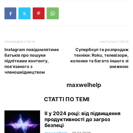
попередня стаття
наступна стаття
Instagram повідомлятиме
Супербоул та розпродаж
батьків про пошуки
техніки: Roku, телевізори,
підлітками контенту,
колонки та багато іншого зі
пов’язаного з
знижкою
членошкідництвом
maxwelhelp
СТАТТІ ПО ТЕМІ
ІІ у 2024 році: від підвищення
продуктивності до загроз
безпеці
maxwelhelp
-