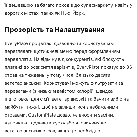
її дешевшою за багато походів до супермаркету, навіть у
дорогих містах, таких як Нью-Йорк.
Прозорість та Налаштування
EveryPlate процвітає, дозволяючи користувачам
переглядати щотижневі меню перед оформленням
передплати. На відміну від конкурентів, які блокують
платежі до розкриття варіантів, EveryPlate показує до 36
страв на тиждень, у тому числі близько десяти
вегетаріанських. Користувачі можуть фільтрувати за
перевагами (з низьким вмістом калорій, швидка
підготовка, для сім’ї, вегетаріанські) та бачити вибір на
майбутні тижні, щоб не залишитися з небажаними
стравами. CustomPlate дозволяє вносити заміни,
наприклад, додавати курку або яловичину до
вегетаріанських страв, якщо це необхідно.