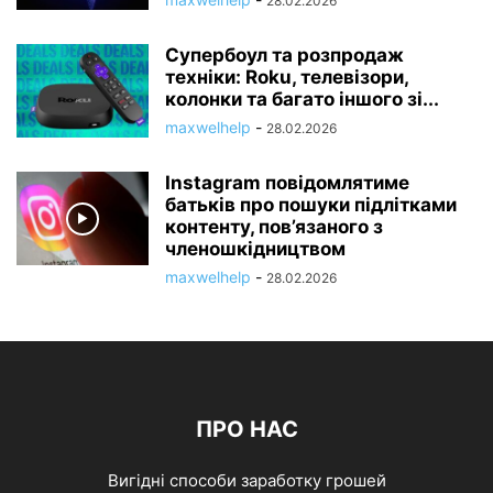
28.02.2026
Супербоул та розпродаж
техніки: Roku, телевізори,
колонки та багато іншого зі...
maxwelhelp
-
28.02.2026
Instagram повідомлятиме
батьків про пошуки підлітками
контенту, пов’язаного з
членошкідництвом
maxwelhelp
-
28.02.2026
ПРО НАС
Вигідні способи заработку грошей