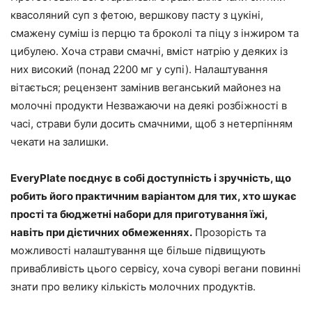
квасоляний суп з фетою, вершкову пасту з цукіні,
смажену суміш із перцю та броколі та піцу з інжиром та
цибулею. Хоча страви смачні, вміст натрію у деяких із
них високий (понад 2200 мг у супі). Налаштування
вітається; рецензент замінив веганський майонез на
молочні продукти Незважаючи на деякі розбіжності в
часі, страви були досить смачними, щоб з нетерпінням
чекати на залишки.
EveryPlate поєднує в собі доступність і зручність, що
робить його практичним варіантом для тих, хто шукає
прості та бюджетні набори для приготування їжі,
навіть при дієтичних обмеженнях.
Прозорість та
можливості налаштування ще більше підвищують
привабливість цього сервісу, хоча суворі вегани повинні
знати про велику кількість молочних продуктів.