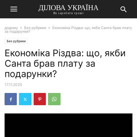
ДІЛОВА УКРАЇНА
Як заробити гроші
додому
Без рубрики
Економіка Різдва: що, якби Санта брав плату
за подарунки?
Без рубрики
Економіка Різдва: що, якби
Санта брав плату за
подарунки?
17.11.2025