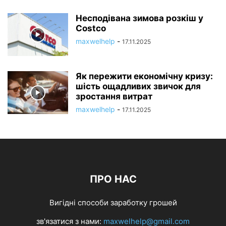
Несподівана зимова розкіш у
Costco
maxwelhelp
-
17.11.2025
Як пережити економічну кризу:
шість ощадливих звичок для
зростання витрат
maxwelhelp
-
17.11.2025
ПРО НАС
Вигідні способи заработку грошей
зв'язатися з нами:
maxwelhelp@gmail.com