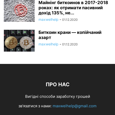
Майнінг биткоинов в 2017-2018
роках: як отримати пасивний
дохід 135%, не...
maxwelhelp
-
01.12.2020
Биткоин крани — копійчаний
азарт
maxwelhelp
-
01.12.2020
ПРО НАС
Вигідні способи заработку грошей
зв'язатися з нами:
maxwelhelp@gmail.com