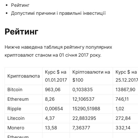
Рейтинг
Допустимі причини і правильні інвестиції
Рейтинг
Нижче наведена таблиця рейтингу популярних
криптовалют станом на 01 січня 2017 року.
Курс $ на
Кріптовалюти на
Курс $ на
Криптовалюта
01.01.2017
$100
25.12.201
Bitcoin
963,06
0,103835
13867,90
Ethereum
8,26
12,106537
746,11
Ripple
0,00654
15290,51988
1,02
Litecoin
4,37
22,883295
272,84
Monero
13,58
7,36377
332,14
Ethereum