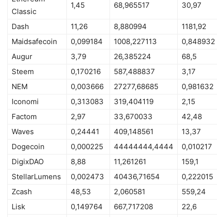
1,45
68,965517
30,97
Classic
Dash
11,26
8,880994
1181,92
Maidsafecoin
0,099184
1008,227113
0,848932
Augur
3,79
26,385224
68,5
Steem
0,170216
587,488837
3,17
NEM
0,003666
27277,68685
0,981632
Iconomi
0,313083
319,404119
2,15
Factom
2,97
33,670033
42,48
Waves
0,24441
409,148561
13,37
Dogecoin
0,000225
44444444,4444
0,010217
DigixDAO
8,88
11,261261
159,1
StellarLumens
0,002473
40436,71654
0,222015
Zcash
48,53
2,060581
559,24
Lisk
0,149764
667,717208
22,6