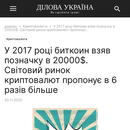
ДІЛОВА УКРАЇНА
Як заробити гроші
додому
Криптовалюта
У 2017 році биткоин взяв позначку в
20000$. Світовий ринок криптовалют пропонує...
Криптовалюта
У 2017 році биткоин взяв
позначку в 20000$.
Світовий ринок
криптовалют пропонує в 6
разів більше
30.11.2020