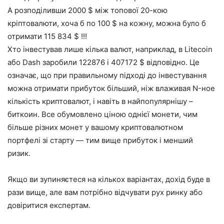
А розподіливши 2000 $ між топової 20-кою
кріптовалюти, хоча б по 100 $ на кожну, можна було б
отримати 115 834 $ !!!
Хто інвестував лише кілька валют, наприклад, в Litecoin
або Dash заробили 122876 і 407172 $ відповідно. Це
означає, що при правильному підході до інвестування
можна отримати прибуток більший, ніж влаживая N-ное
кількість криптовалют, і навіть в найпопулярнішу –
биткоин. Все обумовлено ціною однієї монети, чим
більше різних монет у вашому криптовалютном
портфелі зі старту — тим вище прибуток і менший
ризик.
Якщо ви зупиняєтеся на кількох варіантах, дохід буде в
рази вище, але вам потрібно відчувати рух ринку або
довіритися експертам.