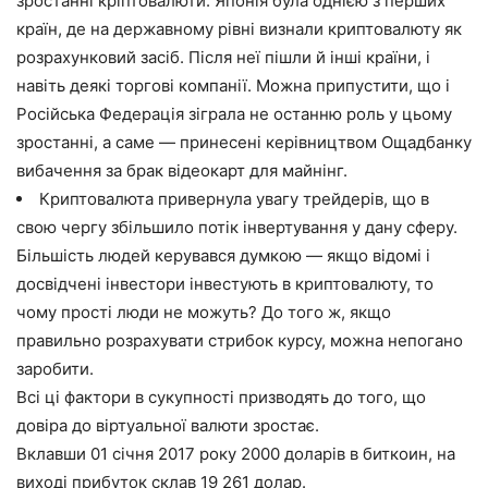
зростанні кріптовалюти. Японія була однією з перших
країн, де на державному рівні визнали криптовалюту як
розрахунковий засіб. Після неї пішли й інші країни, і
навіть деякі торгові компанії. Можна припустити, що і
Російська Федерація зіграла не останню роль у цьому
зростанні, а саме — принесені керівництвом Ощадбанку
вибачення за брак відеокарт для майнінг.
Криптовалюта привернула увагу трейдерів, що в
свою чергу збільшило потік інвертування у дану сферу.
Більшість людей керувався думкою — якщо відомі і
досвідчені інвестори інвестують в криптовалюту, то
чому прості люди не можуть? До того ж, якщо
правильно розрахувати стрибок курсу, можна непогано
заробити.
Всі ці фактори в сукупності призводять до того, що
довіра до віртуальної валюти зростає.
Вклавши 01 січня 2017 року 2000 доларів в биткоин, на
виході прибуток склав 19 261 долар.