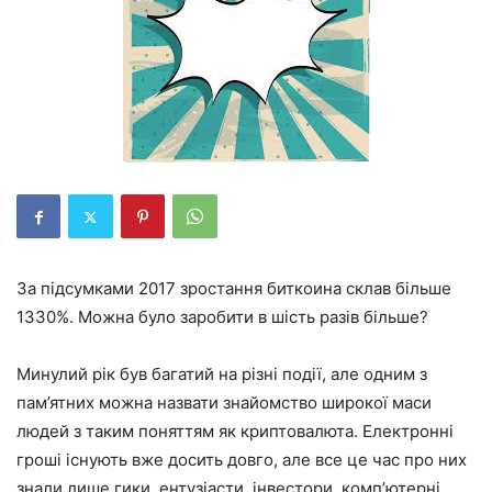
За підсумками 2017 зростання биткоина склав більше
1330%. Можна було заробити в шість разів більше?
Минулий рік був багатий на різні події, але одним з
пам’ятних можна назвати знайомство широкої маси
людей з таким поняттям як криптовалюта. Електронні
гроші існують вже досить довго, але все це час про них
знали лише гики, ентузіасти, інвестори, комп’ютерні