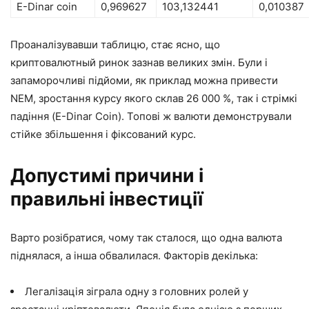
E-Dinar coin
0,969627
103,132441
0,010387
Проаналізувавши таблицю, стає ясно, що
криптовалютный ринок зазнав великих змін. Були і
запаморочливі підйоми, як приклад можна привести
NEM, зростання курсу якого склав 26 000 %, так і стрімкі
падіння (E-Dinar Coin). Топові ж валюти демонстрували
стійке збільшення і фіксований курс.
Допустимі причини і
правильні інвестиції
Варто розібратися, чому так сталося, що одна валюта
піднялася, а інша обвалилася. Факторів декілька:
Легалізація зіграла одну з головних ролей у