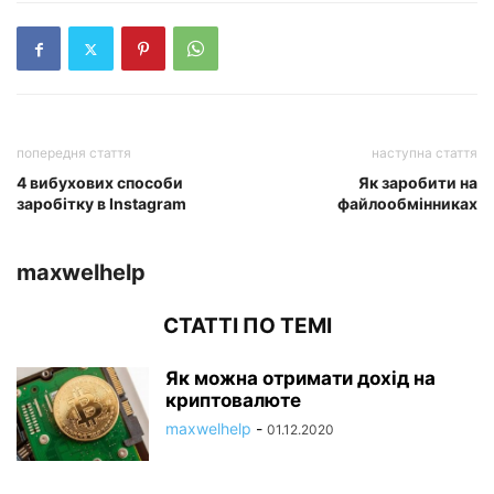
попередня стаття
наступна стаття
4 вибухових способи
Як заробити на
заробітку в Instagram
файлообмінниках
maxwelhelp
СТАТТІ ПО ТЕМІ
Як можна отримати дохід на
криптовалюте
maxwelhelp
-
01.12.2020