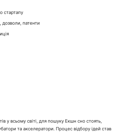
о стартапу
, дозволи, патенти
иція
тів у всьому світі, для пошуку Екшн сно стоять,
убатори та акселератори. Процес відбору ідей став