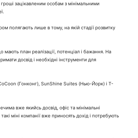
 гроші зацікавленим особам з мінімальними
ї.
ром полягають лише в тому, на якій стадії розвитку
о мають план реалізації, потенціал і бажання. На
имати досвід і необхідні інструменти для
CoCoon (Гонконг), SunShine Suites (Нью-Йорк) і T-
ечима вже якийсь досвід, офіс та мінімальні
 такі міні компанії вже приносять дохід і потребують