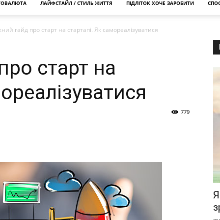
ТОВАЛЮТА
ЛАЙФСТАЙЛ / СТИЛЬ ЖИТТЯ
ПІДЛІТОК ХОЧЕ ЗАРОБИТИ
СПОС
ний гайд про старт на стартапі. Як самореалізуватися
про старт на
мореалізуватися
779
Я
з