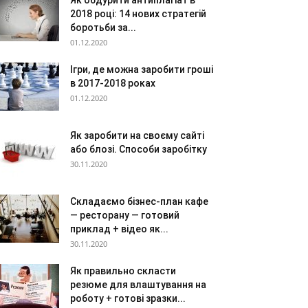
Як обдурити антиплагіат в
2018 році: 14 нових стратегій
боротьби за...
01.12.2020
Ігри, де можна заробити гроші
в 2017-2018 роках
01.12.2020
Як заробити на своєму сайті
або блозі. Способи заробітку
30.11.2020
Складаємо бізнес-план кафе
— ресторану — готовий
приклад + відео як...
30.11.2020
Як правильно скласти
резюме для влаштування на
роботу + готові зразки...