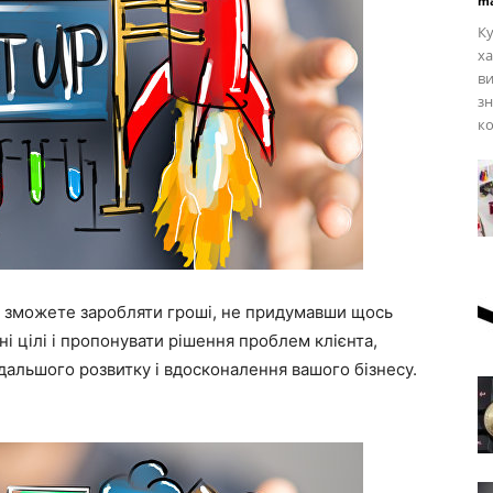
ma
Ку
х
ви
зн
ко
 не зможете заробляти гроші, не придумавши щось
і цілі і пропонувати рішення проблем клієнта,
альшого розвитку і вдосконалення вашого бізнесу.