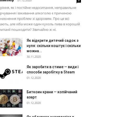
xwelhelp
-
01.12.2020
0
ріння, як і постійне недосипання, неправильне
арчування і вживання алкоголю є причиною
никнення проблем зі здоровям. Про це всі
ають, але хіба може один кухоль пива в хорошій
мпанії пошкодити? Звичайно ж ні.
Як відкрити дитячий садок з
нуля: скільки коштує і скільки
можна...
30.11.2020
Як заробити в стиме — види і
способи заробітку в Steam
01.12.2020
Биткоин крани — копійчаний
азарт
01.12.2020