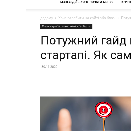
БІЗНЕС-ІДЕЇ – ХОЧЕ ПОЧАТИ БІЗНЕС
КРИП
додому
Хоче заробити на сайті або блозі
Потуж
Хоче заробити на сайті або блозі
Потужний гайд 
стартапі. Як са
30.11.2020