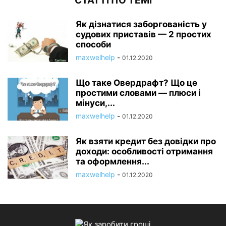
СТАТТІ ПО ТЕМІ
Як дізнатися заборгованість у
судових приставів — 2 простих
способи
maxwelhelp
-
01.12.2020
Що таке Овердрафт? Що це
простими словами — плюси і
мінуси,...
maxwelhelp
-
01.12.2020
Як взяти кредит без довідки про
доходи: особливості отримання
та оформлення...
maxwelhelp
-
01.12.2020