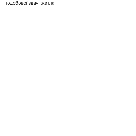
подобової здачі житла: