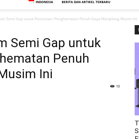
INDONESIA
BERITA DAN ARTIKEL TERBARU
im Semi Gap untuk Pensiunan: Penghematan Penuh Gaya Menjelang Musim Ini
m Semi Gap untuk
ghematan Penuh
Musim Ini
10
T
S
E