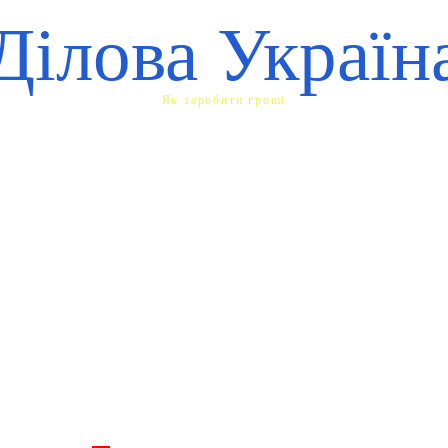
Ділова Україн
Як заробити гроші