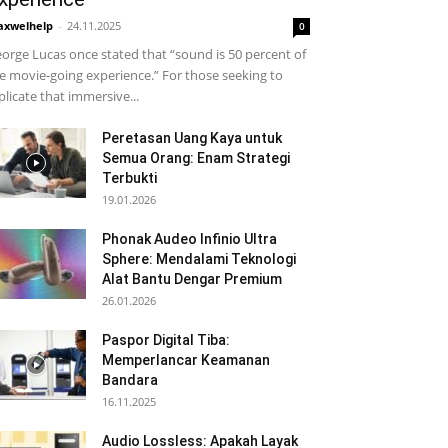
xwelhelp
-
24.11.2025
0
orge Lucas once stated that “sound is 50 percent of
e movie-going experience.” For those seeking to
plicate that immersive...
Peretasan Uang Kaya untuk
Semua Orang: Enam Strategi
Terbukti
19.01.2026
Phonak Audeo Infinio Ultra
Sphere: Mendalami Teknologi
Alat Bantu Dengar Premium
26.01.2026
Paspor Digital Tiba:
Memperlancar Keamanan
Bandara
16.11.2025
Audio Lossless: Apakah Layak