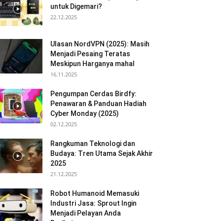
untuk Digemari?
22.12.2025
Ulasan NordVPN (2025): Masih
Menjadi Pesaing Teratas
Meskipun Harganya mahal
16.11.2025
Pengumpan Cerdas Birdfy:
Penawaran & Panduan Hadiah
Cyber Monday (2025)
02.12.2025
Rangkuman Teknologi dan
Budaya: Tren Utama Sejak Akhir
2025
21.12.2025
Robot Humanoid Memasuki
Industri Jasa: Sprout Ingin
Menjadi Pelayan Anda