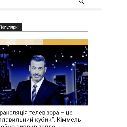
Популярні
рансляція телевізора – це
плавильний кубик”. Кіммель
ойно виявив тепло