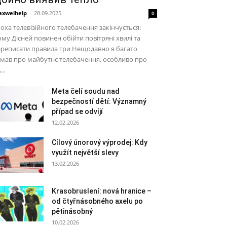
xwelhelp
-
28.09.2025
0
оха телевізійного телебачення закінчується:
му Дісней повинен обійти повітряні хвилі та
реписати правила гри Нещодавно я багато
мав про майбутнє телебачення, особливо про
...
Meta čelí soudu nad
bezpečností dětí: Významný
případ se odvíjí
12.02.2026
Cílový únorový výprodej: Kdy
využít největší slevy
13.02.2026
Krasobruslení: nová hranice –
od čtyřnásobného axelu po
pětinásobný
10.02.2026