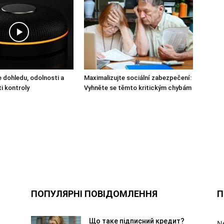
 dohledu, odolnosti a
Maximalizujte sociální zabezpečení:
i kontroly
Vyhněte se těmto kritickým chybám
ПОПУЛЯРНІ ПОВІДОМЛЕННЯ
П
Що таке підписний кредит?
Ne