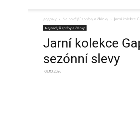
додому
Nejnovější zprávy a články
Jarní kolekce G
Nejnovější zprávy a články
Jarní kolekce Ga
sezónní slevy
08.03.2026