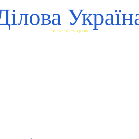
Ділова Україн
Як заробити гроші