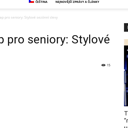
ČEŠTINA
NEJNOVĚJŠÍ ZPRÁVY A ČLÁNKY
ap pro seniory: Stylové sezónní slevy
p pro seniory: Stylové
15
Т
“
щ