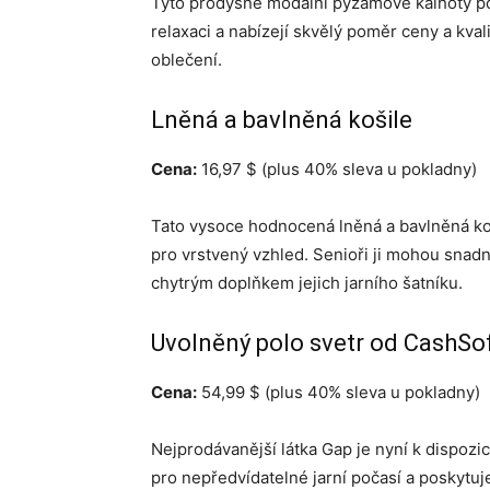
Tyto prodyšné modální pyžamové kalhoty po
relaxaci a nabízejí skvělý poměr ceny a kvali
oblečení.
Lněná a bavlněná košile
Cena:
16,97 $ (plus 40% sleva u pokladny)
Tato vysoce hodnocená lněná a bavlněná k
pro vrstvený vzhled. Senioři ji mohou snadn
chytrým doplňkem jejich jarního šatníku.
Uvolněný polo svetr od CashSo
Cena:
54,99 $ (plus 40% sleva u pokladny)
Nejprodávanější látka Gap je nyní k dispozic
pro nepředvídatelné jarní počasí a poskytuje