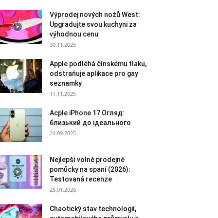
Výprodej nových nožů West:
Upgradujte svou kuchyni za
výhodnou cenu
30.11.2025
Apple podléhá čínskému tlaku,
odstraňuje aplikace pro gay
seznamky
11.11.2025
Acple iPhone 17 Огляд:
близький до ідеального
24.09.2025
Nejlepší volně prodejné
pomůcky na spaní (2026):
Testovaná recenze
25.01.2026
Chaotický stav technologií,