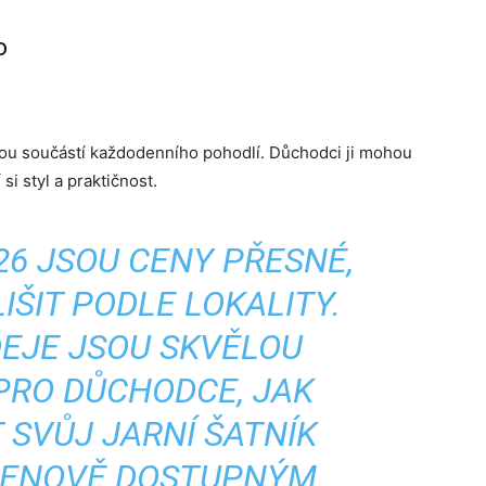
o
ou součástí každodenního pohodlí. Důchodci ji mohou
si styl a praktičnost.
26 JSOU CENY PŘESNÉ,
IŠIT PODLE LOKALITY.
EJE JSOU SKVĚLOU
 PRO DŮCHODCE, JAK
 SVŮJ JARNÍ ŠATNÍK
 CENOVĚ DOSTUPNÝM