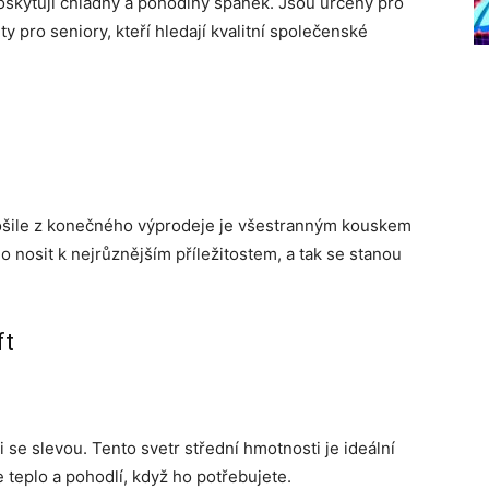
skytují chladný a pohodlný spánek. Jsou určeny pro
ty pro seniory, kteří hledají kvalitní společenské
ošile z konečného výprodeje je všestranným kouskem
o nosit k nejrůznějším příležitostem, a tak se stanou
ft
i se slevou. Tento svetr střední hmotnosti je ideální
 teplo a pohodlí, když ho potřebujete.