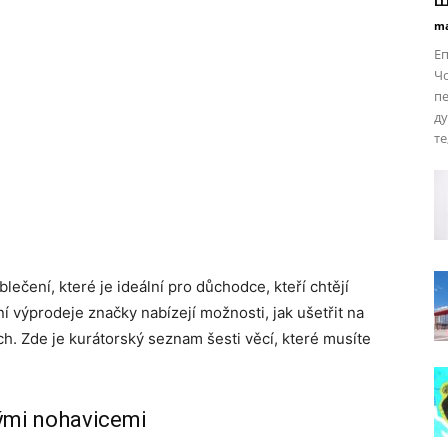
ma
Еп
Чо
пе
ду
те,
ečení, které je ideální pro důchodce, kteří chtějí
lní výprodeje značky nabízejí možnosti, jak ušetřit na
. Zde je kurátorský seznam šesti věcí, které musíte
ými nohavicemi