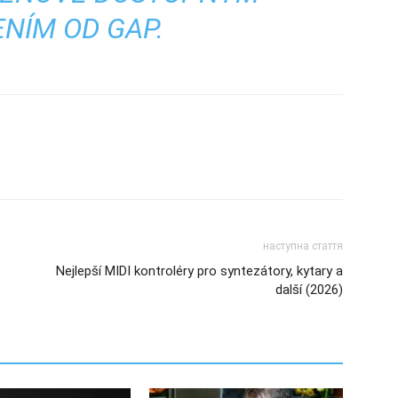
NÍM OD GAP.
наступна стаття
Nejlepší MIDI kontroléry pro syntezátory, kytary a
další (2026)