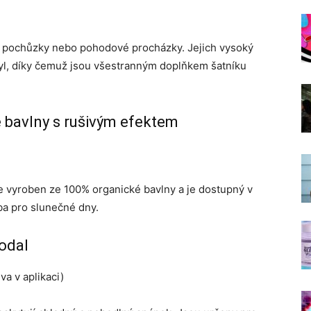
ní pochůzky nebo pohodové procházky. Jejich vysoký
styl, díky čemuž jsou všestranným doplňkem šatníku
 bavlny s rušivým efektem
je vyroben ze 100% organické bavlny a je dostupný v
ba pro slunečné dny.
odal
a v aplikaci)