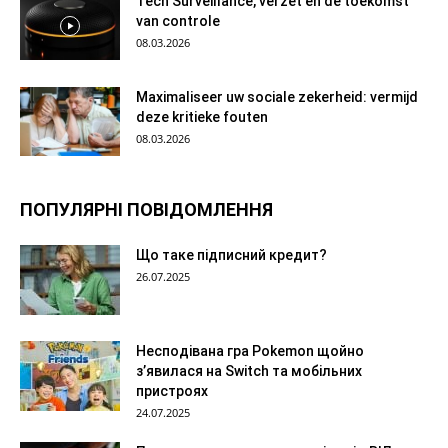
Tech Surveillance, verzet en de toekomst
van controle
08.03.2026
Maximaliseer uw sociale zekerheid: vermijd
deze kritieke fouten
08.03.2026
ПОПУЛЯРНІ ПОВІДОМЛЕННЯ
Що таке підписний кредит?
26.07.2025
Несподівана гра Pokemon щойно
з’явилася на Switch та мобільних
пристроях
24.07.2025