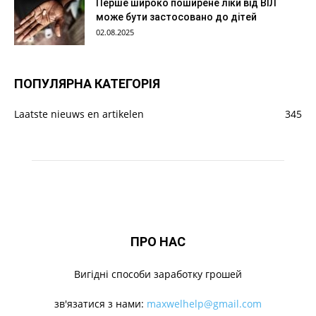
Перше широко поширене ліки від ВІЛ
може бути застосовано до дітей
02.08.2025
ПОПУЛЯРНА КАТЕГОРІЯ
Laatste nieuws en artikelen
345
ПРО НАС
Вигідні способи заработку грошей
зв'язатися з нами:
maxwelhelp@gmail.com