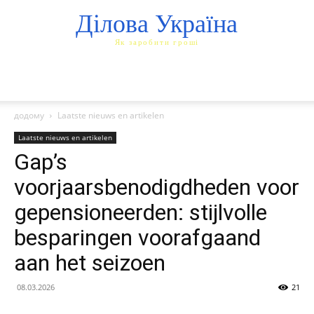
Ділова Україна
Як заробити гроші
додому
Laatste nieuws en artikelen
Laatste nieuws en artikelen
Gap’s
voorjaarsbenodigdheden voor
gepensioneerden: stijlvolle
besparingen voorafgaand
aan het seizoen
08.03.2026
21