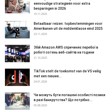
eenvoudige strategieën voor extra
besparingen in 2026
10.11.2025
Betaalbaar reizen: topbestemmingen voor
Amerikanen uit de middenklasse eind 2025
23.11.2025
Збій Amazon AWS спричиняє перебої в
роботі сотень веб-сайтів на години
21.10.2025
TikTok stelt de toekomst van de VS veilig
met een nieuwe...
24.01.2026
Чи можуть бути погашені особисті позики
в разі банкрутства? Що потрібно...
05.08.2025