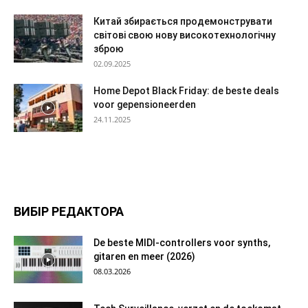
Китай збирається продемонструвати
світові свою нову високотехнологічну
зброю
02.09.2025
Home Depot Black Friday: de beste deals
voor gepensioneerden
24.11.2025
ВИБІР РЕДАКТОРА
De beste MIDI-controllers voor synths,
gitaren en meer (2026)
08.03.2026