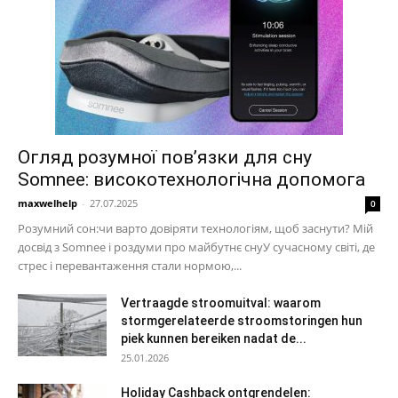
Огляд розумної пов’язки для сну
Somnee: високотехнологічна допомога
maxwelhelp
-
27.07.2025
0
Розумний сон:чи варто довіряти технологіям, щоб заснути? Мій
досвід з Somnee і роздуми про майбутнє снуУ сучасному світі, де
стрес і перевантаження стали нормою,...
Vertraagde stroomuitval: waarom
stormgerelateerde stroomstoringen hun
piek kunnen bereiken nadat de...
25.01.2026
Holiday Cashback ontgrendelen: