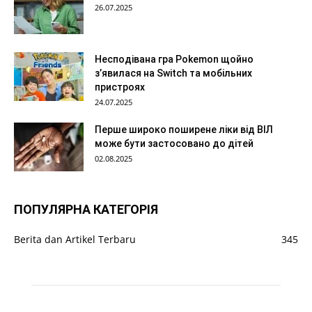
26.07.2025
Несподівана гра Pokemon щойно
з’явилася на Switch та мобільних
пристроях
24.07.2025
Перше широко поширене ліки від ВІЛ
може бути застосовано до дітей
02.08.2025
ПОПУЛЯРНА КАТЕГОРІЯ
Berita dan Artikel Terbaru
345