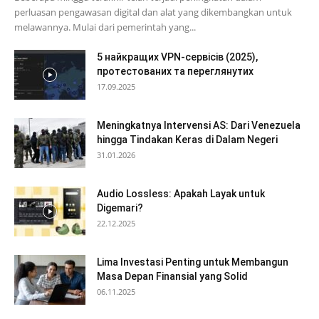
perluasan pengawasan digital dan alat yang dikembangkan untuk
melawannya. Mulai dari pemerintah yang...
5 найкращих VPN-сервісів (2025),
протестованих та переглянутих
17.09.2025
Meningkatnya Intervensi AS: Dari Venezuela
hingga Tindakan Keras di Dalam Negeri
31.01.2026
Audio Lossless: Apakah Layak untuk
Digemari?
22.12.2025
Lima Investasi Penting untuk Membangun
Masa Depan Finansial yang Solid
06.11.2025