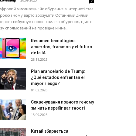
xwelhelp
-
20.09.2025
0
фровий мисливець: Як обурення в Інтернеті стає
роєю і чому варто зрозуміти Останніми днями
тернет вибухнув новою хвилею обурення, цього
зу спрямований на провідне нічне...
Resumen tecnológico:
acuerdos, fracasos y el futuro
de la IA
28.11.2025
Plan arancelario de Trump:
¿Qué estados enfrentan el
mayor riesgo?
01.02.2026
Секвенування повного геному
змінить перебіг вагітності
15.09.2025
Китай збирається