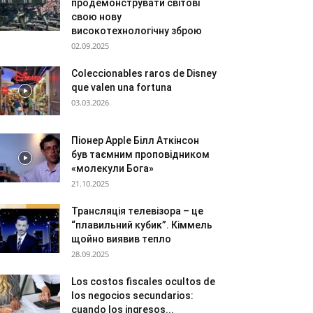
продемонструвати світові
свою нову
високотехнологічну зброю
02.09.2025
Coleccionables raros de Disney
que valen una fortuna
03.03.2026
Піонер Apple Білл Аткінсон
був таємним проповідником
«молекули Бога»
21.10.2025
Трансляція телевізора – це
“плавильний кубик”. Кіммель
щойно виявив тепло
28.09.2025
Los costos fiscales ocultos de
los negocios secundarios:
cuando los ingresos...