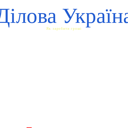
Ділова Україн
Як заробити гроші