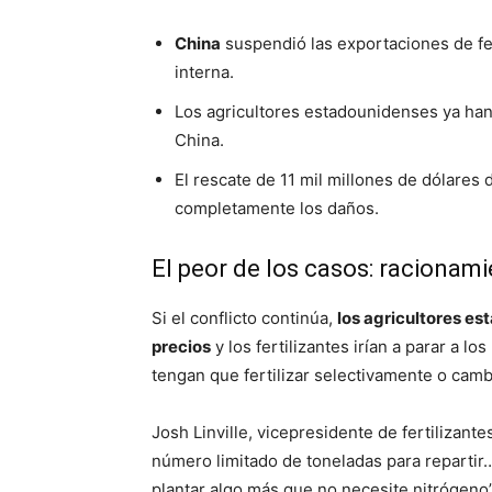
China
suspendió las exportaciones de fer
interna.
Los agricultores estadounidenses ya han
China.
El rescate de 11 mil millones de dólares
completamente los daños.
El peor de los casos: racionami
Si el conflicto continúa,
los agricultores e
precios
y los fertilizantes irían a parar a l
tengan que fertilizar selectivamente o camb
Josh Linville, vicepresidente de fertilizant
número limitado de toneladas para repartir
plantar algo más que no necesite nitrógeno”