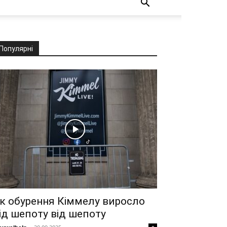
Популярні
к обурення Кіммелу виросло
ід шепоту від шепоту