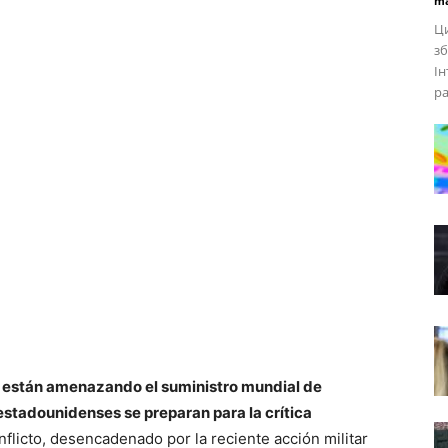
ma
Ци
зб
Ін
ра
e están amenazando el suministro mundial de
 estadounidenses se preparan para la crítica
nflicto, desencadenado por la reciente acción militar