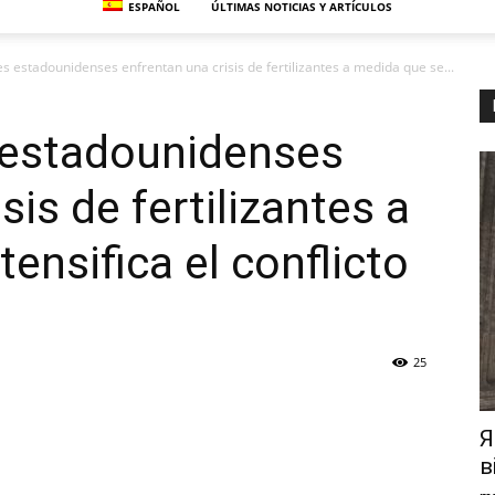
ESPAÑOL
ÚLTIMAS NOTICIAS Y ARTÍCULOS
es estadounidenses enfrentan una crisis de fertilizantes a medida que se...
s estadounidenses
sis de fertilizantes a
ensifica el conflicto
25
Я
в