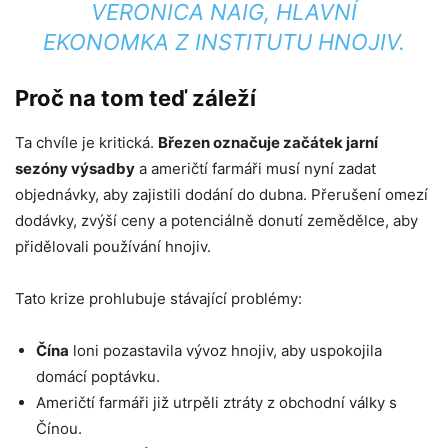
VERONICA NAIG, HLAVNÍ
EKONOMKA Z INSTITUTU HNOJIV.
Proč na tom teď záleží
Ta chvíle je kritická.
Březen označuje začátek jarní
sezóny výsadby
a američtí farmáři musí nyní zadat
objednávky, aby zajistili dodání do dubna. Přerušení omezí
dodávky, zvýší ceny a potenciálně donutí zemědělce, aby
přidělovali používání hnojiv.
Tato krize prohlubuje stávající problémy:
Čína
loni pozastavila vývoz hnojiv, aby uspokojila
domácí poptávku.
Američtí farmáři již utrpěli ztráty z obchodní války s
Čínou.