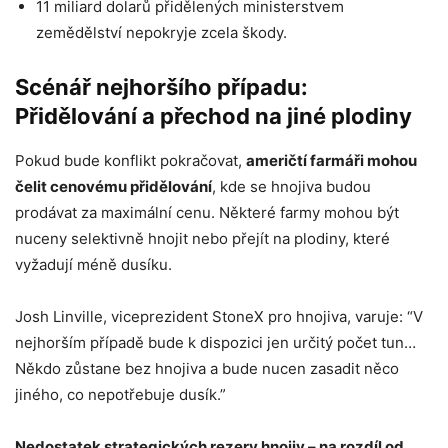
11 miliard dolarů přidělených ministerstvem
zemědělství nepokryje zcela škody.
Scénář nejhoršího případu:
Přidělování a přechod na jiné plodiny
Pokud bude konflikt pokračovat,
američtí farmáři mohou
čelit cenovému přidělování
, kde se hnojiva budou
prodávat za maximální cenu. Některé farmy mohou být
nuceny selektivně hnojit nebo přejít na plodiny, které
vyžadují méně dusíku.
Josh Linville, viceprezident StoneX pro hnojiva, varuje: “V
nejhorším případě bude k dispozici jen určitý počet tun…
Někdo zůstane bez hnojiva a bude nucen zasadit něco
jiného, ​​co nepotřebuje dusík.”
Nedostatek strategických rezerv hnojiv – na rozdíl od