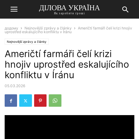
ДІЛОВА УКРАЇНА
Як заробити гроші
додому
Nejnovější zprávy a články
Američtí farmáři čelí krizi hnojiv
uprostřed eskalujícího konfliktu v Íránu
Nejnovější zprávy a články
Američtí farmáři čelí krizi
hnojiv uprostřed eskalujícího
konfliktu v Íránu
05.03.2026