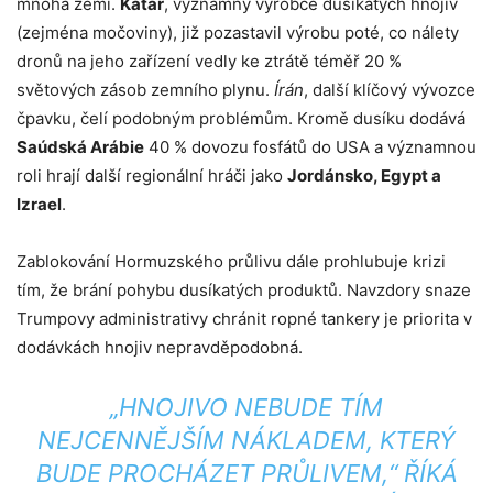
mnoha zemí.
Katar
, významný výrobce dusíkatých hnojiv
(zejména močoviny), již pozastavil výrobu poté, co nálety
dronů na jeho zařízení vedly ke ztrátě téměř 20 %
světových zásob zemního plynu.
Írán
, další klíčový vývozce
čpavku, čelí podobným problémům. Kromě dusíku dodává
Saúdská Arábie
40 % dovozu fosfátů do USA a významnou
roli hrají další regionální hráči jako
Jordánsko, Egypt a
Izrael
.
Zablokování Hormuzského průlivu dále prohlubuje krizi
tím, že brání pohybu dusíkatých produktů. Navzdory snaze
Trumpovy administrativy chránit ropné tankery je priorita v
dodávkách hnojiv nepravděpodobná.
„HNOJIVO NEBUDE TÍM
NEJCENNĚJŠÍM NÁKLADEM, KTERÝ
BUDE PROCHÁZET PRŮLIVEM,“ ŘÍKÁ