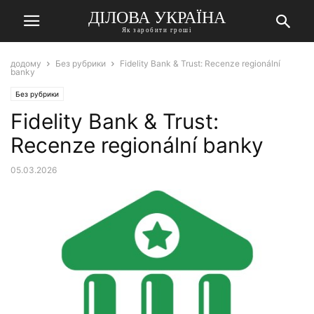
ДІЛОВА УКРАЇНА
Як заробити гроші
додому
Без рубрики
Fidelity Bank & Trust: Recenze regionální
banky
Без рубрики
Fidelity Bank & Trust:
Recenze regionální banky
05.03.2026