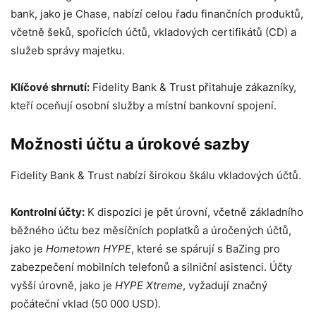
bank, jako je Chase, nabízí celou řadu finančních produktů,
včetně šeků, spořicích účtů, vkladových certifikátů (CD) a
služeb správy majetku.
Klíčové shrnutí:
Fidelity Bank & Trust přitahuje zákazníky,
kteří oceňují osobní služby a místní bankovní spojení.
Možnosti účtu a úrokové sazby
Fidelity Bank & Trust nabízí širokou škálu vkladových účtů.
Kontrolní účty:
K dispozici je pět úrovní, včetně základního
běžného účtu bez měsíčních poplatků a úročených účtů,
jako je
Hometown HYPE
, které se spárují s BaZing pro
zabezpečení mobilních telefonů a silniční asistenci. Účty
vyšší úrovně, jako je
HYPE Xtreme
, vyžadují značný
počáteční vklad (50 000 USD).