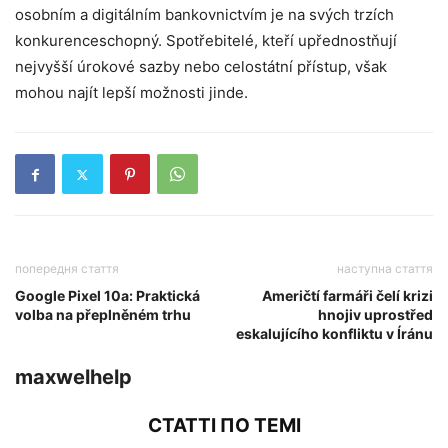
osobním a digitálním bankovnictvím je na svých trzích
konkurenceschopný. Spotřebitelé, kteří upřednostňují
nejvyšší úrokové sazby nebo celostátní přístup, však
mohou najít lepší možnosti jinde.
попередня стаття
наступна стаття
Google Pixel 10a: Praktická
Američtí farmáři čelí krizi
volba na přeplněném trhu
hnojiv uprostřed
eskalujícího konfliktu v Íránu
maxwelhelp
СТАТТІ ПО ТЕМІ