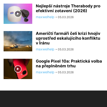
Nejlepší nástroje Therabody pro
efektivní zotavení (2026)
maxwelhelp
-
05.03.2026
Američtí farmáři čelí krizi hnojiv
uprostřed eskalujícího konfliktu
v Íránu
maxwelhelp
-
05.03.2026
Google Pixel 10a: Praktická volba
na přeplněném trhu
maxwelhelp
-
05.03.2026