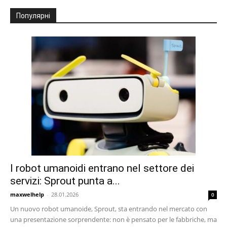
Популярні
I robot umanoidi entrano nel settore dei
servizi: Sprout punta a...
maxwelhelp
-
28.01.2026
0
Un nuovo robot umanoide, Sprout, sta entrando nel mercato con
una presentazione sorprendente: non è pensato per le fabbriche, ma