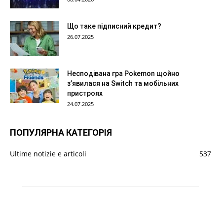
Що таке підписний кредит?
26.07.2025
Несподівана гра Pokemon щойно
з’явилася на Switch та мобільних
пристроях
24.07.2025
ПОПУЛЯРНА КАТЕГОРІЯ
Ultime notizie e articoli
537