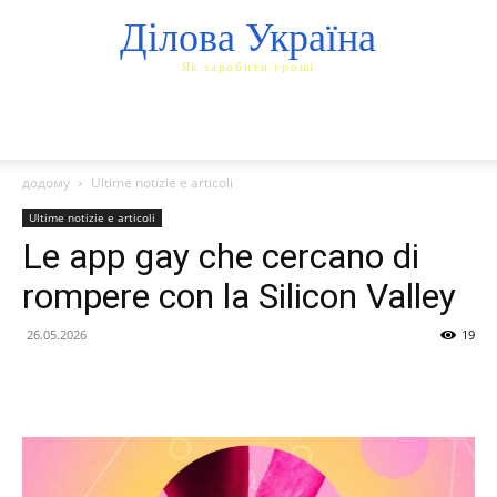
Ділова Україна
Як заробити гроші
додому
Ultime notizie e articoli
Ultime notizie e articoli
Le app gay che cercano di
rompere con la Silicon Valley
26.05.2026
19