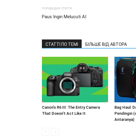
попередня стаття
Paus Ingin Melucuti AI
СТАТТІ ПО ТЕМІ
БІЛЬШЕ ВІД АВТОРА
Canon’s R6 III: The Entry Camera
Bag Haul: Da
That Doesn’t Act Like It
Pendingin (
Antaranya)