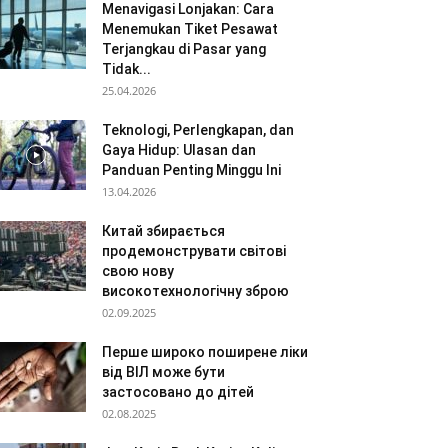
Menavigasi Lonjakan: Cara
Menemukan Tiket Pesawat
Terjangkau di Pasar yang
Tidak...
25.04.2026
Teknologi, Perlengkapan, dan
Gaya Hidup: Ulasan dan
Panduan Penting Minggu Ini
13.04.2026
Китай збирається
продемонструвати світові
свою нову
високотехнологічну зброю
02.09.2025
Перше широко поширене ліки
від ВІЛ може бути
застосовано до дітей
02.08.2025