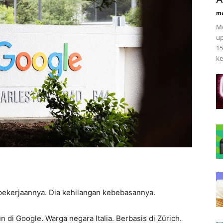
ma
Mo
up
15
ke
pekerjaannya. Dia kehilangan kebebasannya.
di Google. Warga negara Italia. Berbasis di Zürich.