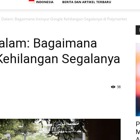
INDONESIA
BERITA DAN ARTIKEL TERBARU
 Dalam: Bagaimana Insinyur Google Kehilangan Segalanya di Polymarket
Dalam: Bagaimana
Kehilangan Segalanya
38
P
M
A