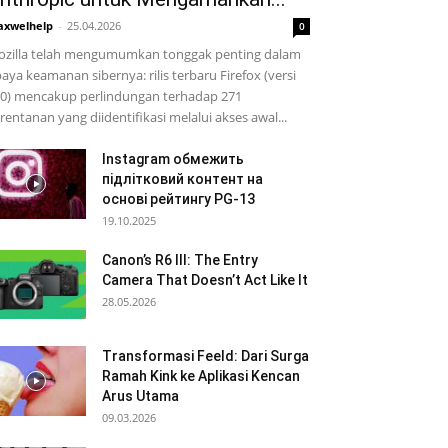
xwelhelp
-
25.04.2026
0
zilla telah mengumumkan tonggak penting dalam
aya keamanan sibernya: rilis terbaru Firefox (versi
0) mencakup perlindungan terhadap 271
rentanan yang diidentifikasi melalui akses awal...
Instagram обмежить
підлітковий контент на
основі рейтингу PG-13
19.10.2025
Canon’s R6 III: The Entry
Camera That Doesn’t Act Like It
28.05.2026
Transformasi Feeld: Dari Surga
Ramah Kink ke Aplikasi Kencan
Arus Utama
09.03.2026