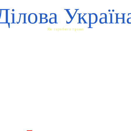
Ділова Україн
Як заробити гроші