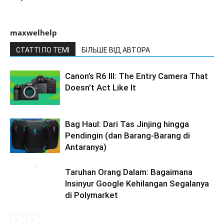
maxwelhelp
СТАТТІ ПО ТЕМІ
БІЛЬШЕ ВІД АВТОРА
Canon’s R6 III: The Entry Camera That
Doesn’t Act Like It
Bag Haul: Dari Tas Jinjing hingga
Pendingin (dan Barang-Barang di
Antaranya)
Taruhan Orang Dalam: Bagaimana
Insinyur Google Kehilangan Segalanya
di Polymarket