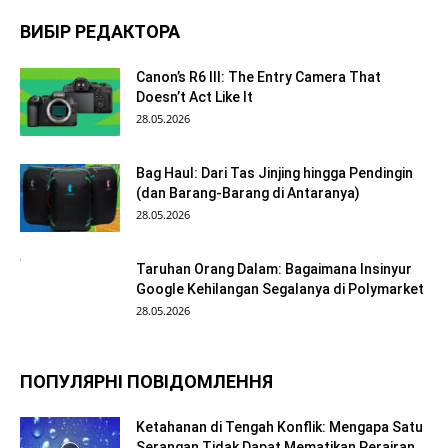
ВИБІР РЕДАКТОРА
Canon’s R6 III: The Entry Camera That
Doesn’t Act Like It
28.05.2026
Bag Haul: Dari Tas Jinjing hingga Pendingin
(dan Barang-Barang di Antaranya)
28.05.2026
Taruhan Orang Dalam: Bagaimana Insinyur
Google Kehilangan Segalanya di Polymarket
28.05.2026
ПОПУЛЯРНІ ПОВІДОМЛЕННЯ
Ketahanan di Tengah Konflik: Mengapa Satu
Serangan Tidak Dapat Mematikan Perairan...