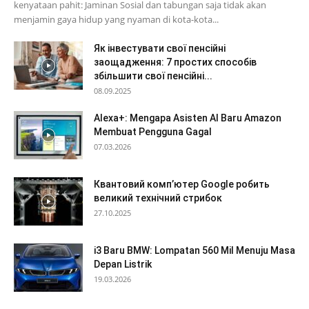
kenyataan pahit: Jaminan Sosial dan tabungan saja tidak akan
menjamin gaya hidup yang nyaman di kota-kota...
Як інвестувати свої пенсійні
заощадження: 7 простих способів
збільшити свої пенсійні...
08.09.2025
Alexa+: Mengapa Asisten AI Baru Amazon
Membuat Pengguna Gagal
07.03.2026
Квантовий комп’ютер Google робить
великий технічний стрибок
27.10.2025
i3 Baru BMW: Lompatan 560 Mil Menuju Masa
Depan Listrik
19.03.2026