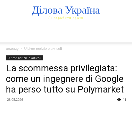
Ділова Україна
Як заробити гроші
додому
Ultime notizie e articoli
Ultime notizie e articoli
La scommessa privilegiata:
come un ingegnere di Google
ha perso tutto su Polymarket
28.05.2026
41