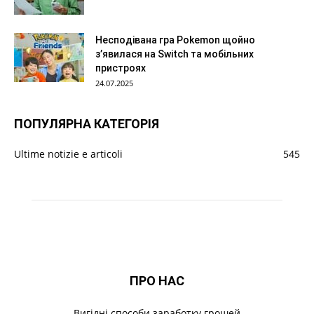
Несподівана гра Pokemon щойно
з’явилася на Switch та мобільних
пристроях
24.07.2025
ПОПУЛЯРНА КАТЕГОРІЯ
Ultime notizie e articoli
545
ПРО НАС
Вигідні способи заработку грошей