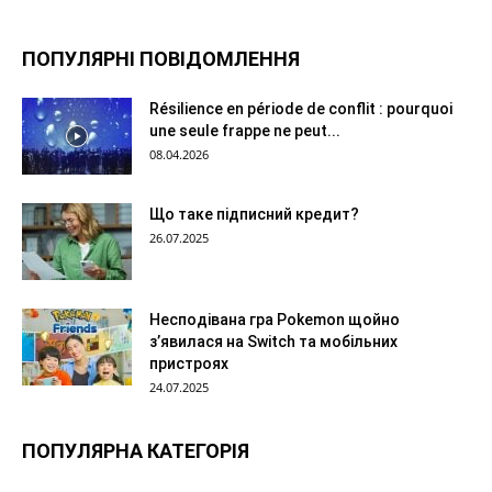
ПОПУЛЯРНІ ПОВІДОМЛЕННЯ
Résilience en période de conflit : pourquoi
une seule frappe ne peut...
08.04.2026
Що таке підписний кредит?
26.07.2025
Несподівана гра Pokemon щойно
з’явилася на Switch та мобільних
пристроях
24.07.2025
ПОПУЛЯРНА КАТЕГОРІЯ