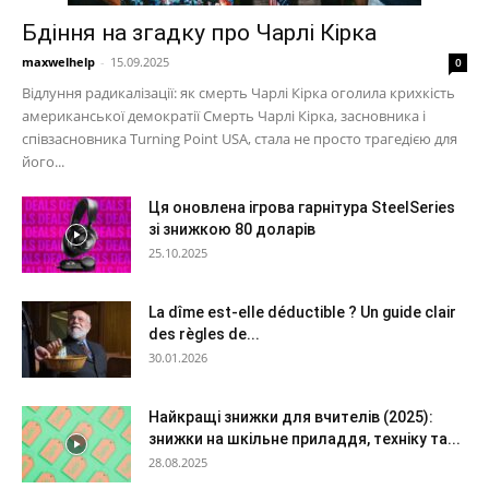
Бдіння на згадку про Чарлі Кірка
maxwelhelp
-
15.09.2025
0
Відлуння радикалізації: як смерть Чарлі Кірка оголила крихкість
американської демократії Смерть Чарлі Кірка, засновника і
співзасновника Turning Point USA, стала не просто трагедією для
його...
Ця оновлена ​​ігрова гарнітура SteelSeries
зі знижкою 80 доларів
25.10.2025
La dîme est-elle déductible ? Un guide clair
des règles de...
30.01.2026
Найкращі знижки для вчителів (2025):
знижки на шкільне приладдя, техніку та...
28.08.2025