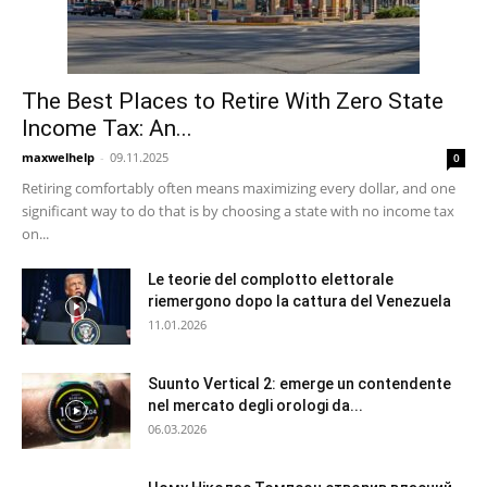
The Best Places to Retire With Zero State
Income Tax: An...
maxwelhelp
-
09.11.2025
0
Retiring comfortably often means maximizing every dollar, and one
significant way to do that is by choosing a state with no income tax
on...
Le teorie del complotto elettorale
riemergono dopo la cattura del Venezuela
11.01.2026
Suunto Vertical 2: emerge un contendente
nel mercato degli orologi da...
06.03.2026