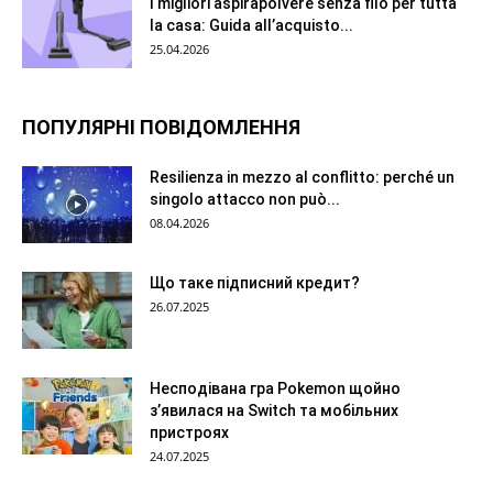
I migliori aspirapolvere senza filo per tutta
la casa: Guida all’acquisto...
25.04.2026
ПОПУЛЯРНІ ПОВІДОМЛЕННЯ
Resilienza in mezzo al conflitto: perché un
singolo attacco non può...
08.04.2026
Що таке підписний кредит?
26.07.2025
Несподівана гра Pokemon щойно
з’явилася на Switch та мобільних
пристроях
24.07.2025