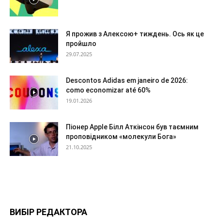
Я прожив з Алексою+ тиждень. Ось як це
пройшло
29.07.2025
Descontos Adidas em janeiro de 2026:
como economizar até 60%
19.01.2026
Піонер Apple Білл Аткінсон був таємним
проповідником «молекули Бога»
21.10.2025
ВИБІР РЕДАКТОРА