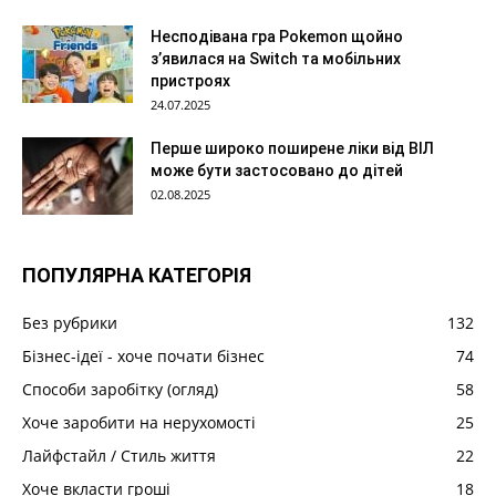
Несподівана гра Pokemon щойно
з’явилася на Switch та мобільних
пристроях
24.07.2025
Перше широко поширене ліки від ВІЛ
може бути застосовано до дітей
02.08.2025
ПОПУЛЯРНА КАТЕГОРІЯ
Без рубрики
132
Бізнес-ідеї - хоче почати бізнес
74
Способи заробітку (огляд)
58
Хоче заробити на нерухомості
25
Лайфстайл / Стиль життя
22
Хоче вкласти гроші
18