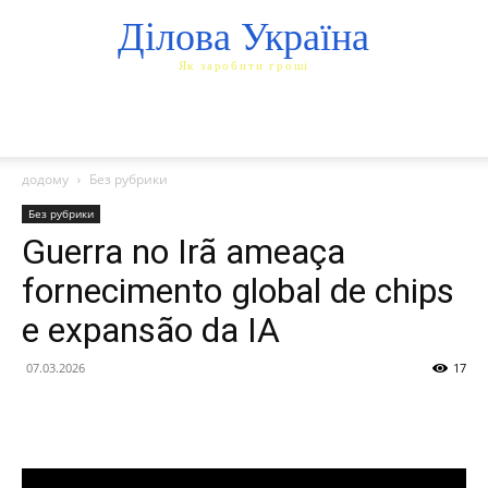
Ділова Україна
Як заробити гроші
додому
Без рубрики
Без рубрики
Guerra no Irã ameaça
fornecimento global de chips
e expansão da IA
07.03.2026
17