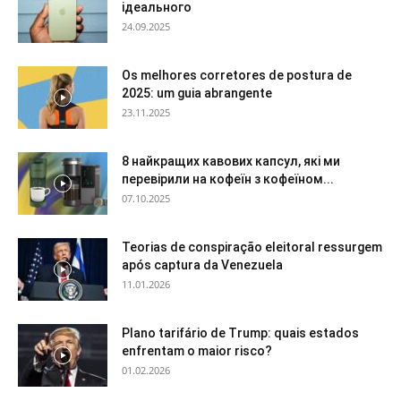
ідеального
24.09.2025
Os melhores corretores de postura de
2025: um guia abrangente
23.11.2025
8 найкращих кавових капсул, які ми
перевірили на кофеїн з кофеїном...
07.10.2025
Teorias de conspiração eleitoral ressurgem
após captura da Venezuela
11.01.2026
Plano tarifário de Trump: quais estados
enfrentam o maior risco?
01.02.2026