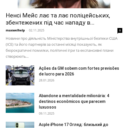
Ненсі Мейс лає та лає поліцейських,
збентежених під час нападу в...
maxwelhelp
-
02.11.2025
0
Новини про діяльність Міністерства внутрішньої безпеки США
(ICE) та його партнерів за останні місяці показують, як
бюрократичні помилки, політичні ігри та експансивні плани
створюють...
Ações da GM sobem com fortes previsões
de lucro para 2026
28.01.2026
Abandone a mentalidade milionária: 4
destinos econômicos que parecem
luxuosos
09.11.2025
Acple iPhone 17 Огляд: близький до