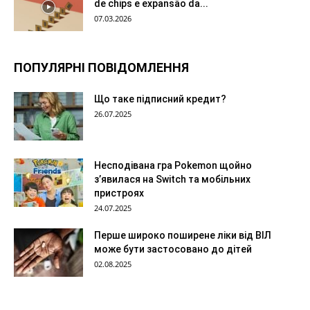
de chips e expansão da...
07.03.2026
ПОПУЛЯРНІ ПОВІДОМЛЕННЯ
Що таке підписний кредит?
26.07.2025
Несподівана гра Pokemon щойно
з’явилася на Switch та мобільних
пристроях
24.07.2025
Перше широко поширене ліки від ВІЛ
може бути застосовано до дітей
02.08.2025