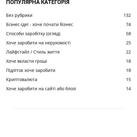
ПОПУЛЯРНА КАТЕГОРІЯ
Без рубрики
132
Бізнес-ідеї - хоче почати бізнес
74
Способи заробітку (огляд)
58
Хоче заробити на нерухомості
25
Лайфстайл / Стиль життя
22
Хоче вкласти гроші
18
Підліток хоче заробити
18
Криптовалюта
15
Хоче заробити на сайті або блозі
14