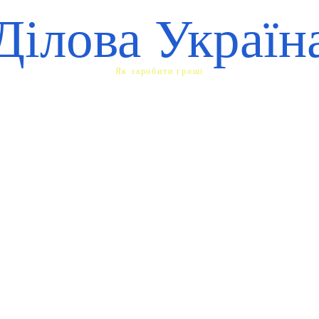
Ділова Україн
Як заробити гроші