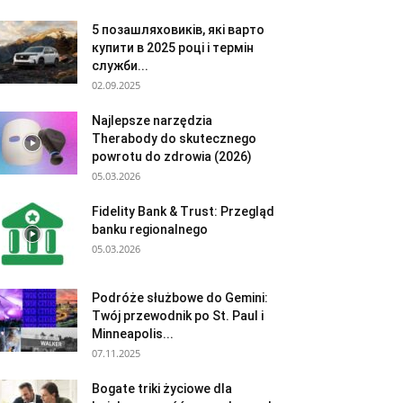
5 позашляховиків, які варто
купити в 2025 році і термін
служби...
02.09.2025
Najlepsze narzędzia
Therabody do skutecznego
powrotu do zdrowia (2026)
05.03.2026
Fidelity Bank & Trust: Przegląd
banku regionalnego
05.03.2026
Podróże służbowe do Gemini:
Twój przewodnik po St. Paul i
Minneapolis...
07.11.2025
Bogate triki życiowe dla