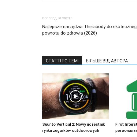
попередня стаття
Najlepsze narzędzia Therabody do skuteczne
powrotu do zdrowia (2026)
СТАТТІ ПО ТЕМІ
БІЛЬШЕ ВІД АВТОРА
Suunto Vertical 2: Nowy uczestnik
First Inter
rynku zegarków outdoorowych
региональ