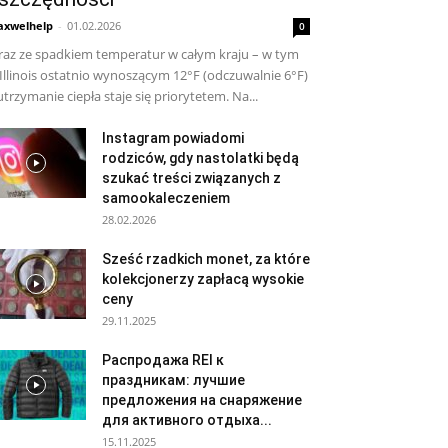
xwelhelp
-
01.02.2026
0
az ze spadkiem temperatur w całym kraju – w tym
Illinois ostatnio wynoszącym 12°F (odczuwalnie 6°F)
utrzymanie ciepła staje się priorytetem. Na...
Instagram powiadomi
rodziców, gdy nastolatki będą
szukać treści związanych z
samookaleczeniem
28.02.2026
Sześć rzadkich monet, za które
kolekcjonerzy zapłacą wysokie
ceny
29.11.2025
Распродажа REI к
праздникам: лучшие
предложения на снаряжение
для активного отдыха...
15.11.2025