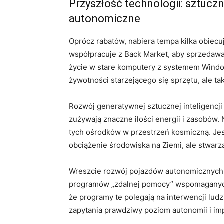
Przyszłość technologii: sztuczn
autonomiczne
Oprócz rabatów, nabiera tempa kilka obiec
współpracuje z Back Market, aby sprzedaw
życie w stare komputery z systemem Windo
żywotności starzejącego się sprzętu, ale 
Rozwój generatywnej sztucznej inteligencj
zużywają znaczne ilości energii i zasobów.
tych ośrodków w przestrzeń kosmiczną. Jes
obciążenie środowiska na Ziemi, ale stwar
Wreszcie rozwój pojazdów autonomicznych,
programów „zdalnej pomocy” wspomaganych
że programy te polegają na interwencji lud
zapytania prawdziwy poziom autonomii i imp