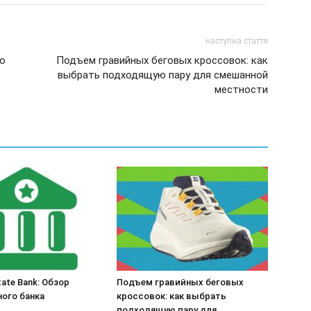
наступна стаття
go
Подъем гравийных беговых кроссовок: как
выбрать подходящую пару для смешанной
местности
state Bank: Обзор
Подъем гравийных беговых
ного банка
кроссовок: как выбрать
подходящую пару для