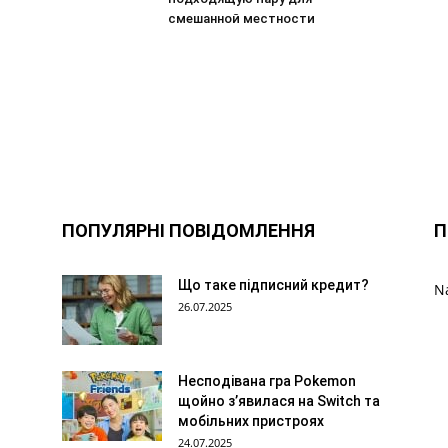
смешанной местности
ПОПУЛЯРНІ ПОВІДОМЛЕННЯ
П
Що таке підписний кредит?
N
26.07.2025
Несподівана гра Pokemon
щойно з’явилася на Switch та
мобільних пристроях
24.07.2025