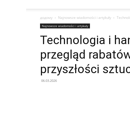
додому
Najnowsze wiadomości i artykuły
Technolo
Najnowsze wiadomości i artykuły
Technologia i ha
przegląd rabatów
przyszłości sztuc
06.03.2026