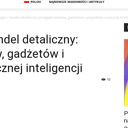
POLSKI
NAJNOWSZE WIADOMOŚCI I ARTYKUŁY
gia i handel detaliczny: przegląd rabatów, gadżetów i przyszłości sztucznej inteli
ndel detaliczny:
, gadżetów i
znej inteligencji
10
P
n
o