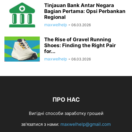
Tinjauan Bank Antar Negara
Bagian Pertama: Opsi Perbankan
Regional
maxwelhelp
-
06.03.2026
The Rise of Gravel Running
Shoes: Finding the Right Pair
for...
maxwelhelp
-
06.03.2026
ПРО НАС
Вигідні способи заработку грошей
зв'язатися з нами:
maxwelhelp@gmail.com