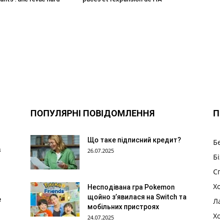
ПОПУЛЯРНІ ПОВІДОМЛЕННЯ
П
Що таке підписний кредит?
Б
s
26.07.2025
Бі
С
Х
Несподівана гра Pokemon
щойно з’явилася на Switch та
e
Л
мобільних пристроях
Х
24.07.2025