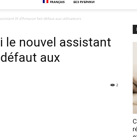
FRANÇAIS
БЕЗ РУБРИКИ
assistant IA d’Amazon fait défaut aux utilisateurs
 le nouvel assistant
 défaut aux
2
C
r
e