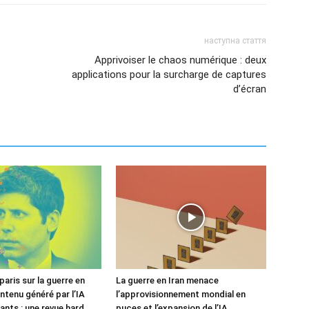
наступна стаття
Apprivoiser le chaos numérique : deux
applications pour la surcharge de captures
d’écran
paris sur la guerre en
La guerre en Iran menace
ontenu généré par l’IA
l’approvisionnement mondial en
ants : une revue hard
puces et l’expansion de l’IA