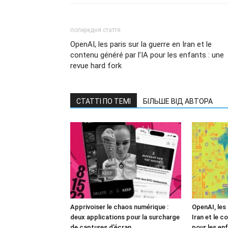
попередня стаття
OpenAI, les paris sur la guerre en Iran et le
contenu généré par l’IA pour les enfants : une
revue hard fork
СТАТТІ ПО ТЕМІ
БІЛЬШЕ ВІД АВТОРА
Apprivoiser le chaos numérique :
OpenAI, les 
deux applications pour la surcharge
Iran et le c
de captures d’écran
pour les enf