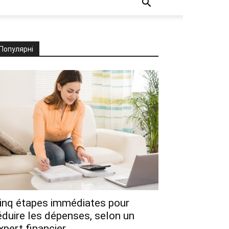
Популярні
inq étapes immédiates pour
éduire les dépenses, selon un
xpert financier