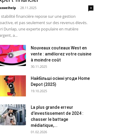
xwelhelp
-
28.11.2025
0
 stabilité financière repose sur une gestion
oactive, et pas seulement sur des revenus élevés.
ri Dunlap, une experte populaire en matière
argent, a...
Nouveaux couteaux West en
vente : améliorez votre cuisine
à moindre coût
30.11.2025
Найбільші осінні угоди Home
Depot (2025)
19.10.2025
La plus grande erreur
d’investissement de 2024 :
chasser le battage
médiatique,...
01.02.2026