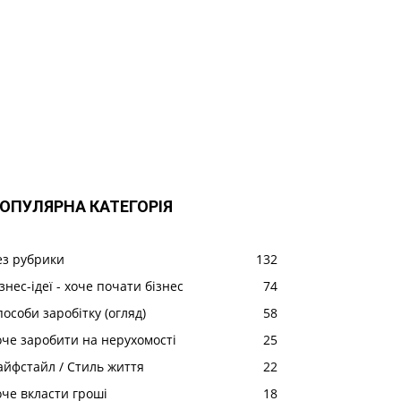
ОПУЛЯРНА КАТЕГОРІЯ
ез рубрики
132
знес-ідеї - хоче почати бізнес
74
пособи заробітку (огляд)
58
оче заробити на нерухомості
25
айфстайл / Стиль життя
22
оче вкласти гроші
18