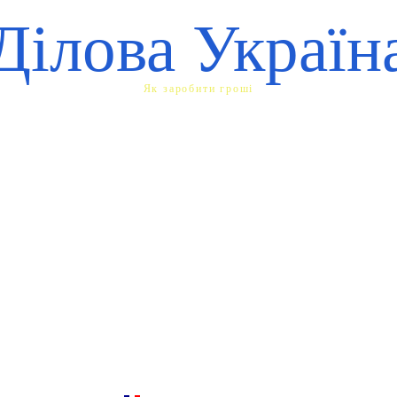
Ділова Україн
Як заробити гроші