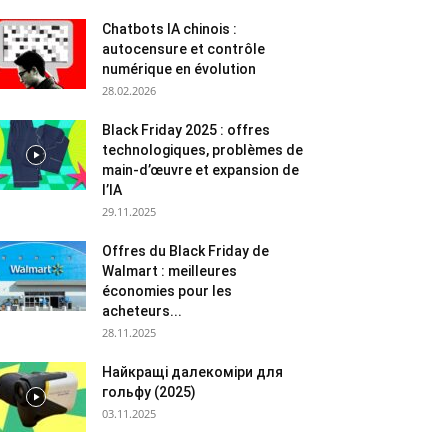
Chatbots IA chinois :
autocensure et contrôle
numérique en évolution
28.02.2026
Black Friday 2025 : offres
technologiques, problèmes de
main-d’œuvre et expansion de
l’IA
29.11.2025
Offres du Black Friday de
Walmart : meilleures
économies pour les
acheteurs...
28.11.2025
Найкращі далекоміри для
гольфу (2025)
03.11.2025