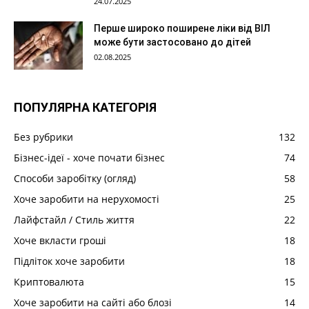
24.07.2025
Перше широко поширене ліки від ВІЛ
може бути застосовано до дітей
02.08.2025
ПОПУЛЯРНА КАТЕГОРІЯ
Без рубрики
132
Бізнес-ідеї - хоче почати бізнес
74
Способи заробітку (огляд)
58
Хоче заробити на нерухомості
25
Лайфстайл / Стиль життя
22
Хоче вкласти гроші
18
Підліток хоче заробити
18
Криптовалюта
15
Хоче заробити на сайті або блозі
14