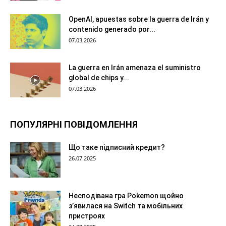
OpenAI, apuestas sobre la guerra de Irán y
contenido generado por...
07.03.2026
La guerra en Irán amenaza el suministro
global de chips y...
07.03.2026
ПОПУЛЯРНІ ПОВІДОМЛЕННЯ
Що таке підписний кредит?
26.07.2025
Несподівана гра Pokemon щойно
з’явилася на Switch та мобільних
пристроях