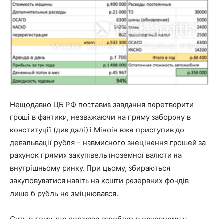
Нещодавно ЦБ РФ поставив завдання перетворити
гроші в фантики, незважаючи на пряму заборону в
конституції (див далі) і Мінфін вже приступив до
девальвації рубля – навмисного знецінення грошей за
рахунок прямих закупівель іноземної валюти на
внутрішньому ринку. При цьому, збираються
закуповуватися навіть на кошти резервних фондів
лише б рубль не зміцнювався.
Суть в тому, що держава заробляє в основному у