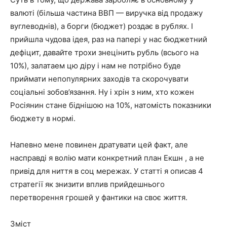
валюті (більша частина ВВП — виручка від продажу
вуглеводнів), а борги (бюджет) роздає в рублях. І
прийшла чудова ідея, раз на папері у нас бюджетний
дефіцит, давайте трохи знецінить рубль (всього на
10%), залатаем цю діру і нам не потрібно буде
приймати непопулярних заходів та скорочувати
соціальні зобов’язання. Ну і хрін з ним, хто кожен
Росіянин стане біднішою на 10%, натомість показники
бюджету в нормі.
Напевно мене повинен дратувати цей факт, але
насправді я волію мати конкретний план Екшн , а не
привід для ниття в соц мережах. У статті я описав 4
стратегії як знизити вплив прийдешнього
перетворення грошей у фантики на своє життя.
Зміст