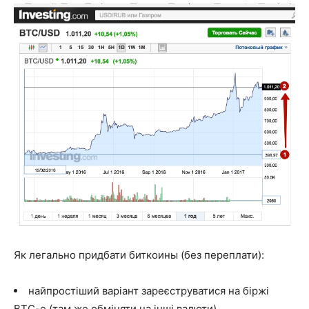
Як легально придбати биткоины (без переплати):
найпростіший варіант зареєструватися на біржі
BTC-e (там же обміняти на інші валюти)