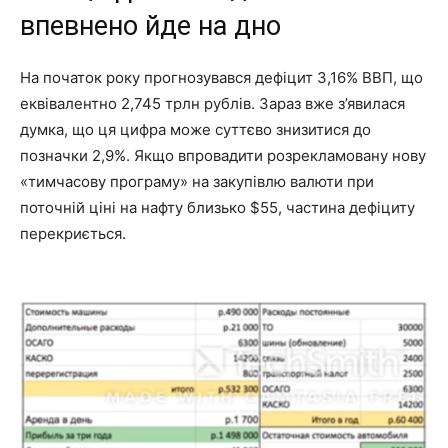
впевнено йде на дно
На початок року прогнозувався дефіцит 3,16% ВВП, що
еквівалентно 2,745 трлн рублів. Зараз вже з’явилася
думка, що ця цифра може суттєво знизитися до
позначки 2,9%. Якщо впровадити розрекламовану нову
«тимчасову програму» на закупівлю валюти при
поточній ціні на нафту близько $55, частина дефіциту
перекриється.