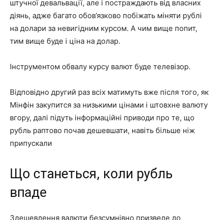
штучної девальвації, але і постраждають від власних
діянь, адже багато обов’язково побіжать міняти рублі
на долари за невигідним курсом. А чим вище попит,
тим вище буде і ціна на долар.
Інструментом обвалу курсу валют буде телевізор.
Відповідно другий раз всіх матимуть вже після того, як
Мінфін закупится за низькими цінами і штовхне валюту
вгору, далі підуть інформаційні приводи про те, що
рубль раптово почав дешевшати, навіть більше ніж
припускали
Що станеться, коли рубль
впаде
Здешевлення валюти безсумнівно призведе до