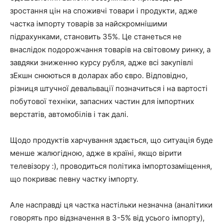
зростання цін на споживчі товари і продукти, адже
частка імпорту товарів за найскромнішими
підрахунками, становить 35%. Це станеться не
внаслідок подорожчання товарів на світовому ринку, а
завдяки зниженню курсу рубля, адже всі закупівлі
зЕкшн снюються в доларах або євро. Відповідно,
різниця штучної девальвації позначиться і на вартості
побутової техніки, запасних частин для імпортних
верстатів, автомобілів і так далі.
Щодо продуктів харчування здається, що ситуація буде
менше жалюгідною, адже в країні, якщо вірити
телевізору :), проводиться політика імпортозаміщення,
що покриває певну частку імпорту.
Але насправді ця частка настільки незначна (аналітики
говорять про відзначення в 3-5% від усього імпорту),