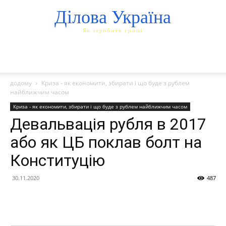
Ділова Україна
Як заробити гроші
додому
Криза - як економити, збирати і що буде з рублем
найближчим часом
Криза - як економити, збирати і що буде з рублем найближчим часом
Девальвація рубля в 2017
або як ЦБ поклав болт на
Конституцію
30.11.2020
487