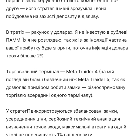
перше я знаю керуючого та його компетенції, по-
друге — його стратегія мені зрозуміла і вона
побудована на захисті депозиту від зливу.
В третіх — рахунок у доларах. Я не інвестую в рублеві
ПАММ. Їх я не розглядаю, так як із-за інфляції частина
вашої прибутку буде згоряти, поточна інфляція долара
трохи більше 2%.
Торговельний термінал — Meta Traider 4 (на мій
погляд він більш безпечний ніж Meta Traider 5, так як
дозволяє приміром робити замки — різноспрямовану
торгівлю всередині одного терміналу).
У стратегії використовуються збалансовані замки,
усереднення ціни, серйозний технічний аналіз для
визначення точок входу, максимальні втрати на одній
угоді не перевищують 1% від депозиту.