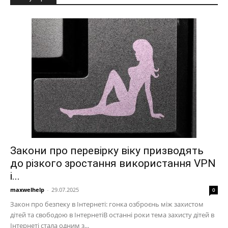
Закони про перевірку віку призводять
до різкого зростання використання VPN
і...
maxwelhelp
-
29.07.2025
0
Закон про безпеку в Інтернеті: гонка озброєнь між захистом
дітей та свободою в ІнтернетіВ останні роки тема захисту дітей в
Інтернеті стала одним з...