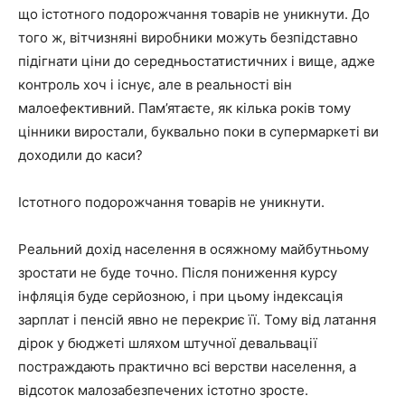
що істотного подорожчання товарів не уникнути. До
того ж, вітчизняні виробники можуть безпідставно
підігнати ціни до середньостатистичних і вище, адже
контроль хоч і існує, але в реальності він
малоефективний. Пам’ятаєте, як кілька років тому
цінники виростали, буквально поки в супермаркеті ви
доходили до каси?
Істотного подорожчання товарів не уникнути.
Реальний дохід населення в осяжному майбутньому
зростати не буде точно. Після пониження курсу
інфляція буде серйозною, і при цьому індексація
зарплат і пенсій явно не перекриє її. Тому від латання
дірок у бюджеті шляхом штучної девальвації
постраждають практично всі верстви населення, а
відсоток малозабезпечених істотно зросте.