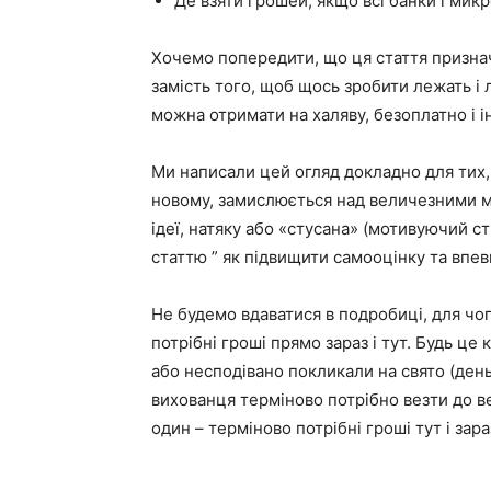
Де взяти грошей, якщо всі банки і ми
Хочемо попередити, що ця стаття признач
замість того, щоб щось зробити лежать і 
можна отримати на халяву, безоплатно і 
Ми написали цей огляд докладно для тих, 
новому, замислюється над величезними м
ідеї, натяку або «стусана» (мотивуючий с
статтю ” як підвищити самооцінку та впевн
Не будемо вдаватися в подробиці, для чог
потрібні гроші прямо зараз і тут. Будь це 
або несподівано покликали на свято (ден
вихованця терміново потрібно везти до в
один – терміново потрібні гроші тут і зараз