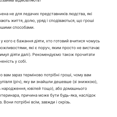
крозаймы відмовляють?
ена не для ледачих представників людства, які
лають життя, долю, уряд і сподіваються, що гроші
іншими способами.
у кого є бажання діяти, хто готовий вчитися чомусь
ожливостями, які є поруч, яким просто не вистачає
тимул діяти далі). Рекомендуємо також прочитати
еність у собі.
о вам зараз терміново потрібні гроші, чому вам
купівля (річ), яку ви знайшли дешевше (зі знижкою),
ь народження, ювілей тощо), або домашнього
етеринара, причина може бути будь-яка, наслідок
. Вони потрібні всім, завжди і скрізь.