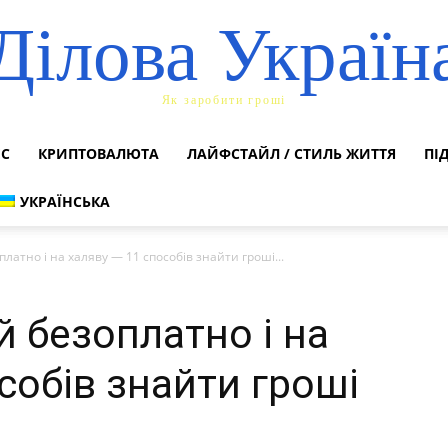
Ділова Україн
Як заробити гроші
ЕС
КРИПТОВАЛЮТА
ЛАЙФСТАЙЛ / СТИЛЬ ЖИТТЯ
ПІ
УКРАЇНСЬКА
латно і на халяву — 11 способів знайти гроші...
 безоплатно і на
собів знайти гроші