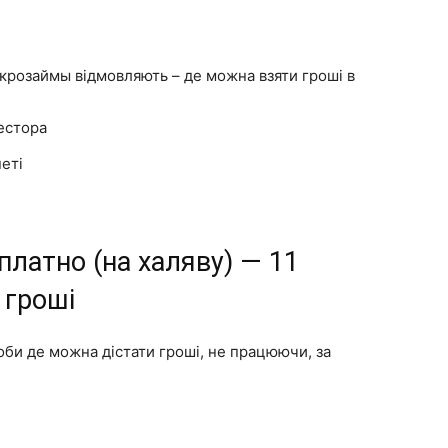
микрозаймы відмовляють – де можна взяти гроші в
вестора
неті
платно (на халяву) — 11
 гроші
би де можна дістати гроші, не працюючи, за