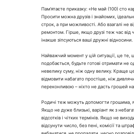
Пам’ятаєте приказку: «Не май (100) сто ка
Просити можна друзів і знайомих, ідеальн
строк, а при можливості. Або взагалі не в
ремонтом. Гірше, якщо друзі теж час від 
інакше зіпсуються ваші дружні відносини.
Найважчий момент у цій ситуації, це те,
подобається, будьте готові отримати не о
невелику суму, ніж одну велику. Краще це
відмовити набагато простіше, ніж дивлячис
переконливою – ніхто не дасть грошей н
Родичі теж можуть допомогти грошима, якщ
Якщо не дуже близькі, варіант як з небаг
відсотків і чітких термінів. Якщо не вихо
відсунути число, без пені, комісії та штр
вибачатися, не пропадати, чесно розповід