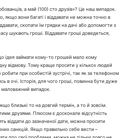
рбованців, а май (100) сто друзів»? Це наш випадок.
о, якщо вони багаті і віддавати не можна точно в
іддавати, скопати їм грядки на дачі або допомогти з
часу шукають гроші. Віддавати гроші доведеться,
 що ідея займати кому-то грошей мало кому
дну відмову. Тому краще просити у кількох людей
 робити при особистій зустрічі, так як за телефоном
ь в очі. Історія, для чого гроші, повинна бути дуже
а маловажний випадок.
о близькі то на довгий термін, а то й зовсім.
атими друзями. Плюсом є досконале відсутність
дить віддати до зазначеної дати, можна просити
афних санкцій. Якщо правильно себе вести –
ати про свої проблеми, можна не тільки довго не