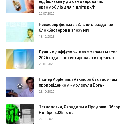
від біохакінгу до самокерованих
автомобілів для підлітків</h
23.07.2025
Режиссер фильма «Злые» о создании
блокбастеров в эпоху ИИ
18.12.2025
Лучшие диффузоры для эфирных масел
2026 года: протестировано и оценено
26.01.2026
Піонер Apple Білл Аткінсон був таємним
проповідником «молекули Бога»
21.10.2025
Технологии, Скандалы и Продажи: Обзор
Ноября 2025 года
27.11.2025