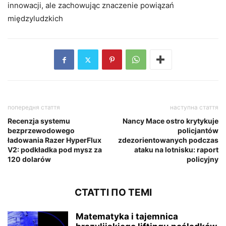
innowacji, ale zachowując znaczenie powiązań
międzyludzkich
попередня стаття
наступна стаття
Recenzja systemu
Nancy Mace ostro krytykuje
bezprzewodowego
policjantów
ładowania Razer HyperFlux
zdezorientowanych podczas
V2: podkładka pod mysz za
ataku na lotnisku: raport
120 dolarów
policyjny
СТАТТІ ПО ТЕМІ
Matematyka i tajemnica