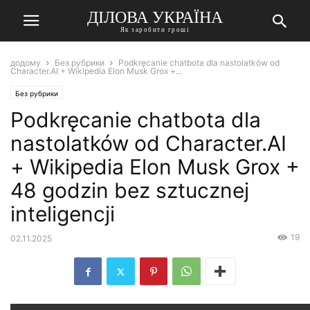
ДІЛОВА УКРАЇНА
Як заробити гроші
додому
Без рубрики
Podkręcanie chatbota dla nastolatków od
Character.AI + Wikipedia Elon Musk Grox +...
Без рубрики
Podkręcanie chatbota dla
nastolatków od Character.AI
+ Wikipedia Elon Musk Grox +
48 godzin bez sztucznej
inteligencji
19
02.11.2025