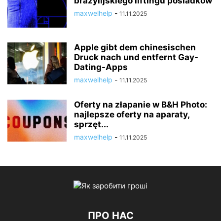
brazylijskiego liftingu pośladków
maxwelhelp
-
11.11.2025
Apple gibt dem chinesischen
Druck nach und entfernt Gay-
Dating-Apps
maxwelhelp
-
11.11.2025
Oferty na złapanie w B&H Photo:
najlepsze oferty na aparaty,
sprzęt...
maxwelhelp
-
11.11.2025
ПРО НАС