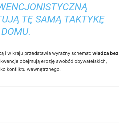
RWENCJONISTYCZNĄ
TUJĄ TĘ SAMĄ TAKTYKĘ
 DOMU.
icą i w kraju przedstawia wyraźny schemat:
władza bez
kwencje obejmują erozję swobód obywatelskich,
yko konfliktu wewnętrznego.