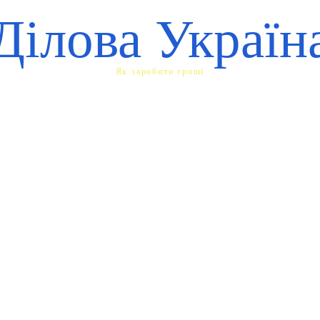
Ділова Україн
Як заробити гроші