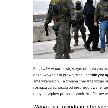
Rząd USA w coraz większym stopniu zaciera
egzekwowaniem prawa, stosując
taktykę 
amerykańskich. Ta zmiana charakteryzuje s
rosnącą zależnością od nieuregulowanej tec
obcych rządów po zaostrzenie konfliktów 
Wenezuela: nieudana interwenc