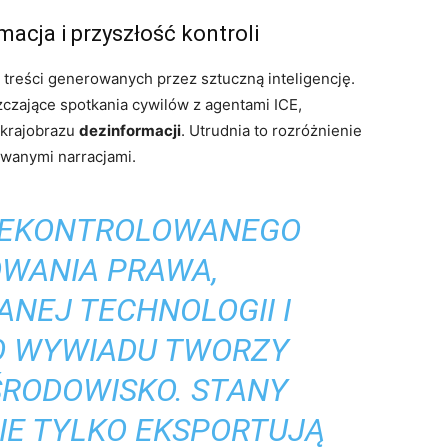
macja i przyszłość kontroli
 treści generowanych przez sztuczną inteligencję.
zczające spotkania cywilów z agentami ICE,
 krajobrazu
dezinformacji
. Utrudnia to rozróżnienie
wanymi narracjami.
NIEKONTROLOWANEGO
WANIA PRAWA,
NEJ TECHNOLOGII I
 WYWIADU TWORZY
ŚRODOWISKO. STANY
IE TYLKO EKSPORTUJĄ