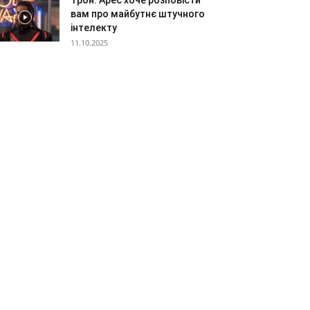
Трон: Арес хоче розповісти
вам про майбутнє штучного
інтелекту
11.10.2025