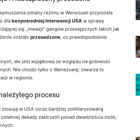
 wymuszenia zmiany reżimu w Wenezueli przyniosła
ns dla
bezpośredniej interwencji USA
w sprawy
żającej się „inwazji” gangów przestępczych takich jak
ożenie zostało
przesadzone
, co prawdopodobnie
cznych, ale jest wyjątkowa ze względu na gotowość
ch. Nie chodzi tylko o Wenezuelę; stwarza to
cji w regionie.
 należytego procesu
 stosują w USA coraz bardziej zmilitaryzowaną
 ostatniej dekady zastrzelili ponad dwadzieścia osób,
arnych.