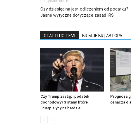
попередня стаття
Czy dziesięcina jest odliczeniem od podatku?
Jasne wytyczne dotyczące zasad IRS
СТАТТІ ПО ТЕМІ
БІЛЬШЕ ВІД АВТОРА
Czy Trump zastąpi podatek
Prognoza gi
dochodowy? 3 stany, które
oznacza dla
ucierpiałyby najbardziej