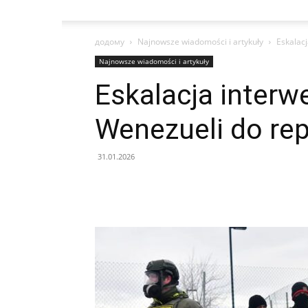
додому
Najnowsze wiadomości i artykuły
Eskalac
Najnowsze wiadomości i artykuły
Eskalacja interw
Wenezueli do re
31.01.2026