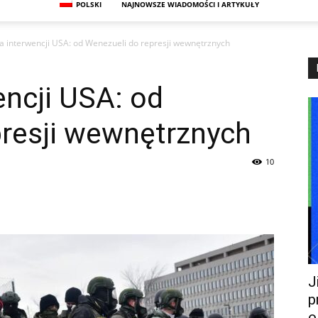
POLSKI
NAJNOWSZE WIADOMOŚCI I ARTYKUŁY
ja interwencji USA: od Wenezueli do represji wewnętrznych
encji USA: od
presji wewnętrznych
10
J
p
o.