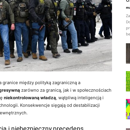
ma
Za
Do
pr
be
 granice między polityką zagraniczną a
agresywną
zarówno za granicą, jak i w społecznościach
ię
niekontrolowaną władzą
, wątpliwą inteligencją i
hnologii. Konsekwencje sięgają od destabilizacji
wewnętrznych.
ja i niebezpieczny precedens