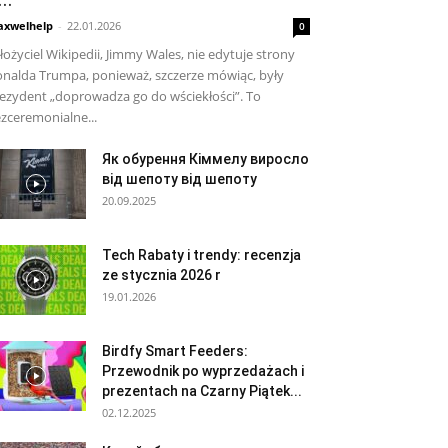
xwelhelp
-
22.01.2026
0
łożyciel Wikipedii, Jimmy Wales, nie edytuje strony
nalda Trumpa, ponieważ, szczerze mówiąc, były
ezydent „doprowadza go do wściekłości”. To
zceremonialne...
Як обурення Кіммелу виросло
від шепоту від шепоту
20.09.2025
Tech Rabaty i trendy: recenzja
ze stycznia 2026 r
19.01.2026
Birdfy Smart Feeders:
Przewodnik po wyprzedażach i
prezentach na Czarny Piątek...
02.12.2025