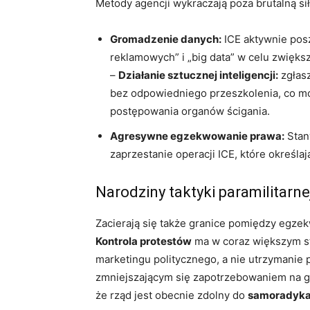
Metody agencji wykraczają poza brutalną sił
Gromadzenie danych:
ICE aktywnie posz
reklamowych” i „big data” w celu zwięks
–
Działanie sztucznej inteligencji:
zgłasz
bez odpowiedniego przeszkolenia, co moż
postępowania organów ścigania.
Agresywne egzekwowanie prawa:
Stany
zaprzestanie operacji ICE, które określają
Narodziny taktyki paramilitarne
Zacierają się także granice pomiędzy egzek
Kontrola protestów
ma w coraz większym s
marketingu politycznego, a nie utrzymanie 
zmniejszającym się zapotrzebowaniem na gr
że rząd jest obecnie zdolny do
samoradykal