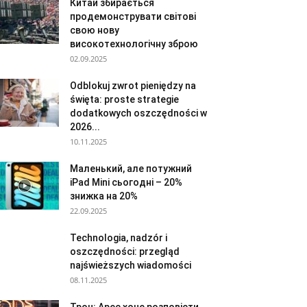
Китай збирається
продемонструвати світові
свою нову
високотехнологічну зброю
02.09.2025
Odblokuj zwrot pieniędzy na
święta: proste strategie
dodatkowych oszczędności w
2026...
10.11.2025
Маленький, але потужний
iPad Mini сьогодні – 20%
знижка на 20%
22.09.2025
Technologia, nadzór i
oszczędności: przegląd
najświeższych wiadomości
08.11.2025