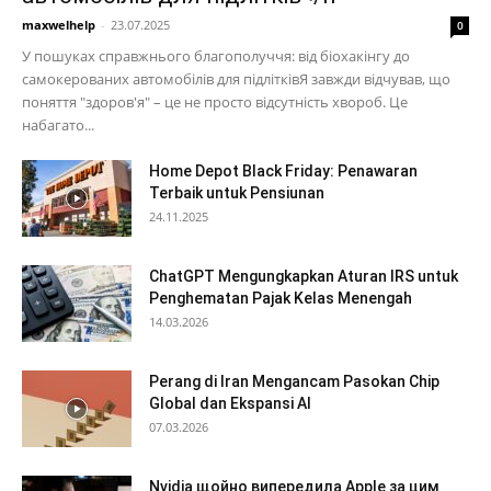
maxwelhelp
-
23.07.2025
0
У пошуках справжнього благополуччя: від біохакінгу до
самокерованих автомобілів для підлітківЯ завжди відчував, що
поняття "здоров'я" – це не просто відсутність хвороб. Це
набагато...
Home Depot Black Friday: Penawaran
Terbaik untuk Pensiunan
24.11.2025
ChatGPT Mengungkapkan Aturan IRS untuk
Penghematan Pajak Kelas Menengah
14.03.2026
Perang di Iran Mengancam Pasokan Chip
Global dan Ekspansi AI
07.03.2026
Nvidia щойно випередила Apple за цим