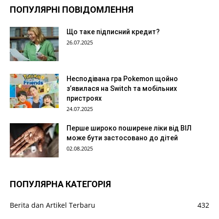
ПОПУЛЯРНІ ПОВІДОМЛЕННЯ
Що таке підписний кредит?
26.07.2025
Несподівана гра Pokemon щойно
з’явилася на Switch та мобільних
пристроях
24.07.2025
Перше широко поширене ліки від ВІЛ
може бути застосовано до дітей
02.08.2025
ПОПУЛЯРНА КАТЕГОРІЯ
Berita dan Artikel Terbaru
432