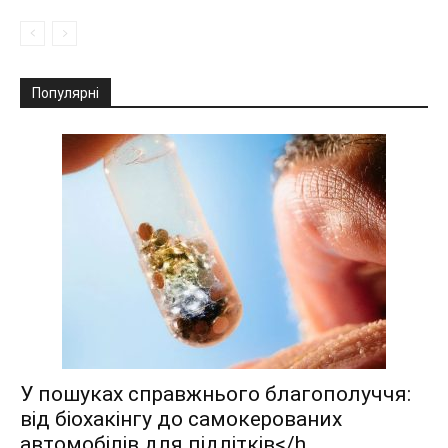
Популярні
У пошуках справжнього благополуччя:
від біохакінгу до самокерованих
автомобілів для підлітків</h