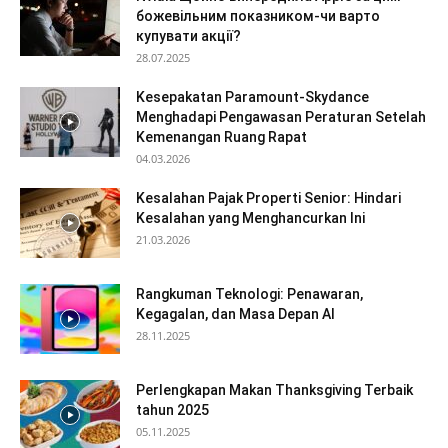
божевільним показником-чи варто
купувати акції?
28.07.2025
Kesepakatan Paramount-Skydance
Menghadapi Pengawasan Peraturan Setelah
Kemenangan Ruang Rapat
04.03.2026
Kesalahan Pajak Properti Senior: Hindari
Kesalahan yang Menghancurkan Ini
21.03.2026
Rangkuman Teknologi: Penawaran,
Kegagalan, dan Masa Depan AI
28.11.2025
Perlengkapan Makan Thanksgiving Terbaik
tahun 2025
05.11.2025